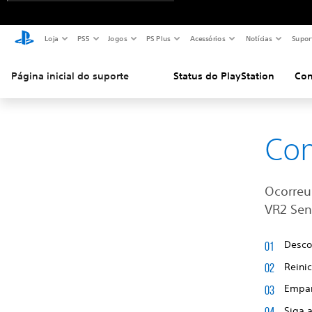
Loja
PS5
Jogos
PS Plus
Acessórios
Notícias
Supor
Página inicial do suporte
Status do PlayStation
Con
Com
Ocorreu 
VR2 Sen
Desco
Reinic
Empar
Siga a