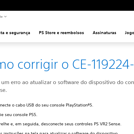
te
ta e segurança
PS Store e reembolsos
Assinaturas
Jog
o corrigir o CE-119224
um erro ao atualizar o software do dispositivo do con
se.
necte o cabo USB do seu console PlayStation®5.
ie seu console PS5.
elhe e, em seguida, desconecte seus controles PS VR2 Sense.
s instruções na tela para atualizar o software do dispositivo.