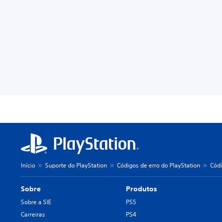
Início
Suporte do PlayStation
Códigos de erro do PlayStation
Códi
Sobre
Produtos
Sobre a SIE
PS5
Carreiras
PS4