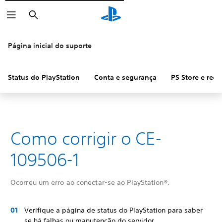
Pesquisar
Página inicial do suporte
Status do PlayStation
Conta e segurança
PS Store e ree
Como corrigir o CE-
109506-1
Ocorreu um erro ao conectar-se ao PlayStation®.
Verifique a página de status do PlayStation para saber
se há falhas ou manutenção do servidor.