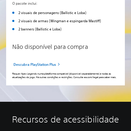
O pacote inclui:
2 visuais de personagens (Ballistic e Loba)
2 visuais de armas (Wingman e espingarda Mastiff)
2 banners (Ballistic e Loba)
Não disponível para compra
Descubra PlayStation Plus
Requer Apex Legends numa plataforma compatível (disponível separadamente) e todas as
atualizações do jogo. Há outras condições e restrições. Consulte ea.com/legal para saber mais.
Recursos de acessibilidade
A
Á
L
R
L
T
l
u
e
e
e
r
t
d
g
m
m
a