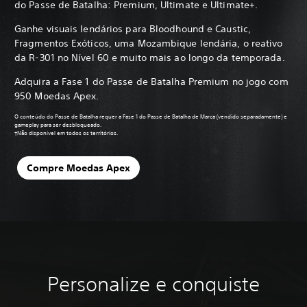
do Passe de Batalha: Premium, Ultimate e Ultimate+.
Ganhe visuais lendários para Bloodhound e Caustic,
Fragmentos Exóticos, uma Mozambique lendária, o reativo
da R-301 no Nível 60 e muito mais ao longo da temporada.
Adquira a Fase 1 do Passe de Batalha Premium no jogo com
950 Moedas Apex.
O conteúdo do Passe de Batalha requer a Fase 1 do Passe de Batalha de Marca (vendido separadamente) e
gameplay para ser desbloqueado.
†Não disponível em todos os territórios.
Compre Moedas Apex
Personalize e conquiste