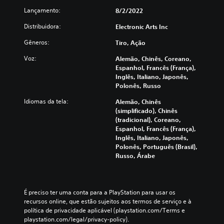
a
i
o
a
s
o
Lançamento:
8/2/2022
a
e
l
p
s
s
n
g
o
Distribuidora:
Electronic Arts Inc
e
n
t
u
r
u
o
r
Gêneros:
m
v
Tiro, Ação
r
j
e
a
o
e
o
Voz:
e
Alemão, Chinês, Coreano,
s
z
d
g
l
Espanhol, Francês (França),
o
p
o
o
a
Inglês, Italiano, Japonês,
p
o
r
p
s
Polonês, Russo
ç
d
.
a
.
õ
e
Idiomas da tela:
r
Alemão, Chinês
e
m
a
(simplificado), Chinês
s
s
A
p
(tradicional), Coreano,
d
e
l
r
Espanhol, Francês (França),
e
r
a
Inglês, Italiano, Japonês,
t
r
e
t
Polonês, Português (Brasil),
e
e
x
i
Russo, Árabe
r
m
i
c
n
a
b
a
p
i
a
r
e
d
t
.
É preciso ter uma conta para a PlayStation para usar os 
a
o
i
recursos online, que estão sujeitos aos termos de serviço e à 
m
s
v
política de privacidade aplicável (playstation.com/Terms e 
e
c
a
playstation.com/legal/privacy-policy).
n
o