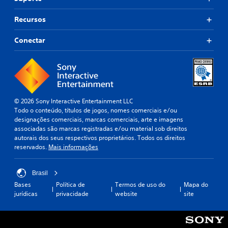
l
s
a
ã
(
l
Recursos
o
b
a
c
á
v
o
Conectar
s
r
m
a
i
u
s
c
n
,
a
i
e
)
c
x
a
S
p
© 2026 Sony Interactive Entertainment LLC
d
ã
r
Todo o conteúdo, títulos de jogos, nomes comerciais e/ou
a
o
e
designações comerciais, marcas comerciais, arte e imagens
s
o
s
associadas são marcas registradas e/ou material sob direitos
v
f
s
autorais dos seus respectivos proprietários. Todos os direitos
i
e
õ
reservados.
Mais informações
s
r
e
u
e
s
a
c
o
Brasil
l
i
u
Bases
Política de
Termos de uso do
Mapa do
m
d
í
jurídicas
privacidade
website
site
e
a
c
n
s
o
t
a
n
e
l
e