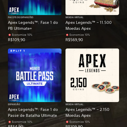
PACOTE DE EXPANSÕES
MOEDA VIRTUAL
Apex Legends™: Fase 1 do
Apex Legends™ – 11.500
PB Ultimate+
Moedas Apex
Economize 10%
Economize 10%
R$109,90
R$569,90
EXPANSÃO
MOEDA VIRTUAL
Apex Legends™: Fase 1 do
Apex Legends™ – 2.150
Passe de Batalha Ultimate
Moedas Apex
Economize 10%
Economize 10%
R$54,90
R$109,90