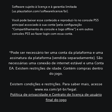
s
t
m
Software sujeito à licença e à garantia limitada 
d
o
o
(us.playstation.com/softwarelicense/br).
e
.
t
i
e
Você pode baixar esse conteúdo e reproduzi-lo no console PS5 
x
n
S
principal associado à sua conta (pela configuração 
t
d
“Compartilhamento do console e Jogo offline”) e em outros 
e
o
i
consoles PS5 ao fazer login com essa conta.
n
.
c
s
a
i
ç
B
b
ã
a
*Pode ser necessário ter uma conta da plataforma e uma
i
o
t
assinatura da plataforma (vendida separadamente). São
l
p
e
necessárias uma conexão de internet estável e uma Conta
i
o
-
EA. Existem restrições de idade. Contém compras dentro
d
r
p
do jogo.
a
á
a
d
u
p
Existem condições e restrições. Para saber mais, acesse
e
d
o
www.ea.com/pt-br/legal.
d
i
r
Política de privacidade e Contrato de licença de usuário
o
o
á
c
final do jogo
p
A
o
i
s
n