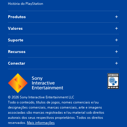
d
a
e
História do PlayStation
i
j
r
o
u
e
t
Produtos
s
c
a
e
t
m
Valores
b
á
b
e
v
é
r
Suporte
e
m
p
l
s
a
Recursos
ã
(
l
o
b
a
c
Conectar
á
v
o
s
r
m
a
i
u
s
c
n
,
a
i
e
)
c
x
© 2026 Sony Interactive Entertainment LLC
a
S
p
Todo o conteúdo, títulos de jogos, nomes comerciais e/ou
d
ã
r
designações comerciais, marcas comerciais, arte e imagens
a
o
e
associadas são marcas registradas e/ou material sob direitos
s
o
s
autorais dos seus respectivos proprietários. Todos os direitos
v
f
s
reservados.
Mais informações
i
e
õ