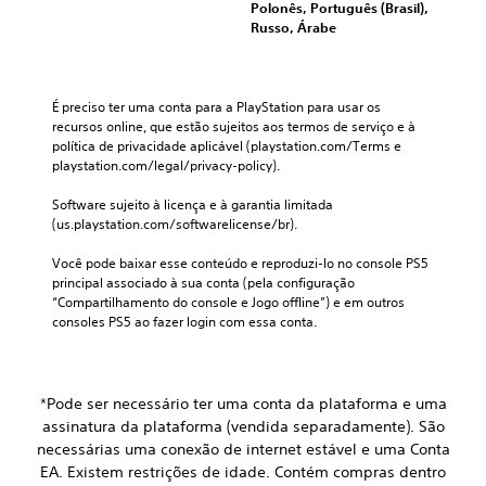
t
Polonês, Português (Brasil),
e
e
x
i
Russo, Árabe
r
m
i
c
n
a
b
a
p
i
a
r
e
d
t
.
É preciso ter uma conta para a PlayStation para usar os 
a
o
i
recursos online, que estão sujeitos aos termos de serviço e à 
m
s
v
política de privacidade aplicável (playstation.com/Terms e 
e
c
a
playstation.com/legal/privacy-policy).
n
o
s
t
m
Software sujeito à licença e à garantia limitada 
d
o
o
(us.playstation.com/softwarelicense/br).
e
.
t
i
e
Você pode baixar esse conteúdo e reproduzi-lo no console PS5 
x
n
S
principal associado à sua conta (pela configuração 
t
d
“Compartilhamento do console e Jogo offline”) e em outros 
e
o
i
consoles PS5 ao fazer login com essa conta.
n
.
c
s
a
i
ç
B
b
ã
a
*Pode ser necessário ter uma conta da plataforma e uma
i
o
t
assinatura da plataforma (vendida separadamente). São
l
p
e
necessárias uma conexão de internet estável e uma Conta
i
o
-
EA. Existem restrições de idade. Contém compras dentro
d