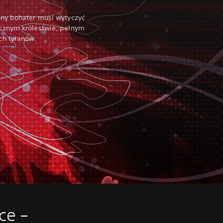
wny bohater musi wytyczyć
cznym królestwie, pełnym
ch tyranów.
ce –