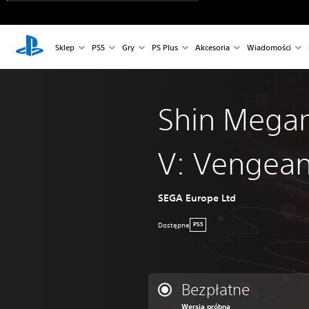
Sklep
PS5
Gry
PS Plus
Akcesoria
Wiadomości
Shin Megam
V: Vengea
SEGA Europe Ltd
Dostępne
PS5
Bezpłatne
Wersja próbna