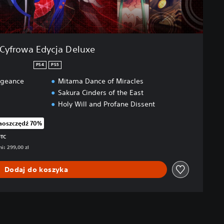
Cyfrowa Edycja Deluxe
PS4
PS5
ngeance
Mitama Dance of Miracles
Sakura Cinders of the East
Holy Will and Profane Dissent
aoszczędź 70%
iżkę z oryginalnej ceny wynoszącej 299,00 zl
UTC
i: 299,00 zl
Dodaj do koszyka