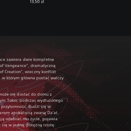
13,50 zl
nce zawiera dwie kompletne
 of Vengeance”, dramatyczną
of Creation”, wieczny konflikt
 w którym główna postać walczy
może się dostać do domu z
ym Tokio, podczas wydłużonego
i przytomność. Budzi się w
anym apokalipsą zwaną Da'at.
ją odebrać mu życie, pojawia
 się w jedną, potężną istotę: