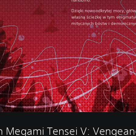
Dzięki nowoodkrytej mocy, głó
własną ścieżkę w tym enigmaty
mitycznych bóstw i demoniczny
n Megami Tensei V: Vengean