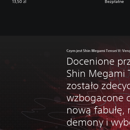
13,50 zl
Bezpłatne
Czym jest Shin Megami Tensei V: Ve
Docenione prz
Shin Megami 
zostało zdec
wzbogacone o
nową fabułę, 
demony i wyb