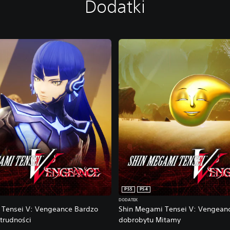
Dodatki
PS5
PS4
DODATEK
 Tensei V: Vengeance Bardzo
Shin Megami Tensei V: Vengean
trudności
dobrobytu Mitamy