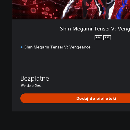
e
i
V
:
Shin Megami Tensei V: Ven
V
e
PS4
PS5
n
Shin Megami Tensei V: Vengeance
g
e
a
n
c
Bezpłatne
e
Wersja próbna
Dodaj do biblioteki