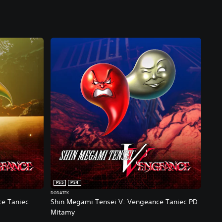
PS5
PS4
DODATEK
ce Taniec
Shin Megami Tensei V: Vengeance Taniec PD
Mitamy