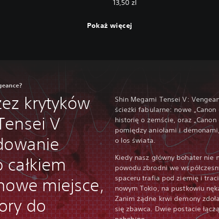
13,50 zl
Pokaż więcej
ngeance?
ez krytyków
Shin Megami Tensei V: Vengea
ścieżki fabularne: nowe „Canon
Tensei V
historię o zemście, oraz „Canon 
pomiędzy aniołami i demonami,
ydowanie
o los świata.
Kiedy nasz główny bohater nie 
 całkiem
powodu zbrodni we współczesn
spaceru trafia pod ziemię i trac
nowe miejsce,
nowym Tokio, na pustkowiu nęk
Zanim żądne krwi demony zdoła
ory do
się zbawca. Dwie postacie łączą
nahobino.