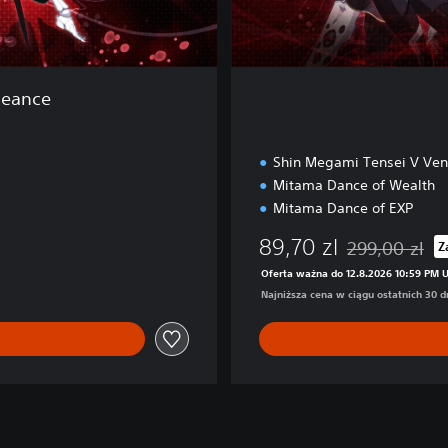
e
l
u
x
geance
e
Shin Megami Tensei V Ve
Mitama Dance of Wealth
Mitama Dance of EXP
89,70 zl
299,00 zl
Z
Zastosowano zn
Oferta ważna do 12.8.2026 10:59 PM 
Najniższa cena w ciągu ostatnich 30 dn