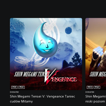
PS5
PS4
PS5
PS4
DODATEK
DODATEK
Shin Megami Tensei V: Vengeance Taniec
Shin Megami
cudów Mitamy
niski poziom 