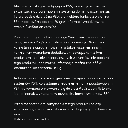
Aby można było grać w tę grę na PS5, może być konieczna 
aktualizacja oprogramowania systemu do najnowszej wersji. 
Ta gra będzie działać na PS5, ale niektóre funkcje z wersji na 
PS4 mogą być nieobecne. Więcej informacji znajdziesz na 
stronie PlayStation.com/bc.
Pobieranie tego produktu podlega Warunkom świadczenia 
usługi w sieci PlayStation Network oraz naszym Warunkom 
korzystania z oprogramowania, a także wszelkim innym 
konkretnym warunkom dodatkowym powiązanym z tym 
produktem. Jeśli nie akceptujesz tych warunków, nie pobieraj 
tego produktu. Inne ważne informacje można znaleźć w 
Warunkach świadczenia usługi.
Jednorazowa opłata licencyjna umożliwiająca pobranie na kilka 
systemów PS4. Korzystanie z tego elementu na podstawowym 
PS4 nie wymaga wpisywania się do sieci PlayStation Network, 
jest to jednak wymagane w przypadku innych systemów PS4.
Przed rozpoczęciem korzystania z tego produktu należy 
zapoznać się z ważnymi informacjami dotyczącymi zdrowia w 
sekcji 
Ostrzeżenia zdrowotne
.