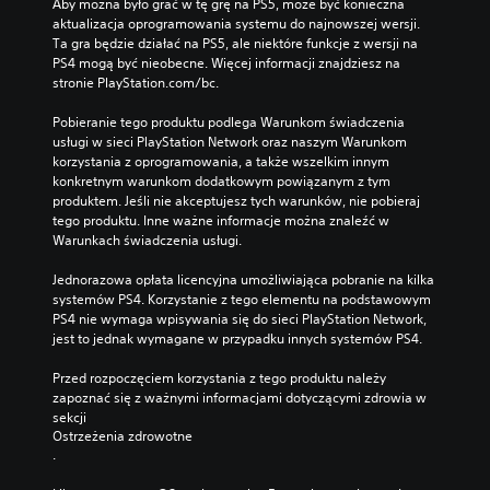
Aby można było grać w tę grę na PS5, może być konieczna 
aktualizacja oprogramowania systemu do najnowszej wersji. 
Ta gra będzie działać na PS5, ale niektóre funkcje z wersji na 
PS4 mogą być nieobecne. Więcej informacji znajdziesz na 
stronie PlayStation.com/bc.
Pobieranie tego produktu podlega Warunkom świadczenia 
usługi w sieci PlayStation Network oraz naszym Warunkom 
korzystania z oprogramowania, a także wszelkim innym 
konkretnym warunkom dodatkowym powiązanym z tym 
produktem. Jeśli nie akceptujesz tych warunków, nie pobieraj 
tego produktu. Inne ważne informacje można znaleźć w 
Warunkach świadczenia usługi.
Jednorazowa opłata licencyjna umożliwiająca pobranie na kilka 
systemów PS4. Korzystanie z tego elementu na podstawowym 
PS4 nie wymaga wpisywania się do sieci PlayStation Network, 
jest to jednak wymagane w przypadku innych systemów PS4.
Przed rozpoczęciem korzystania z tego produktu należy 
zapoznać się z ważnymi informacjami dotyczącymi zdrowia w 
sekcji 
Ostrzeżenia zdrowotne
.