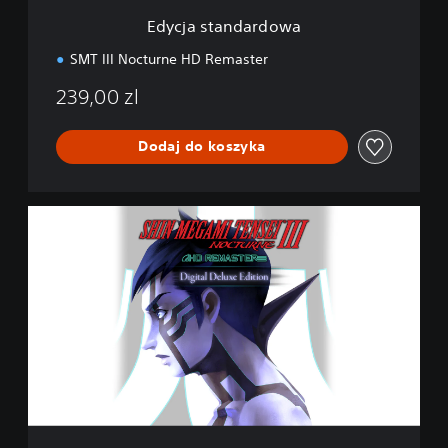
r
Edycja standardowa
d
o
SMT III Nocturne HD Remaster
w
a
239,00 zl
Dodaj do koszyka
D
i
g
i
t
a
l
D
e
l
u
x
e