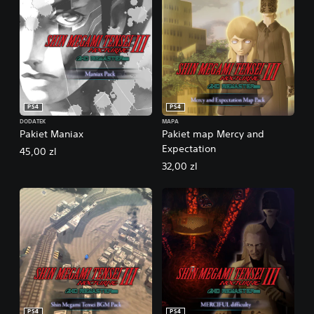
PS4
PS4
DODATEK
MAPA
Pakiet Maniax
Pakiet map Mercy and
Expectation
45,00 zl
32,00 zl
PS4
PS4