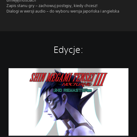
umiejętnościach
Zapis stanu gry – zachowuj postępy, kiedy chcesz!
Dialogi w wersji audio – do wyboru wersja japońska i angielska
Edycje:
E
d
y
c
j
a
s
t
a
n
d
a