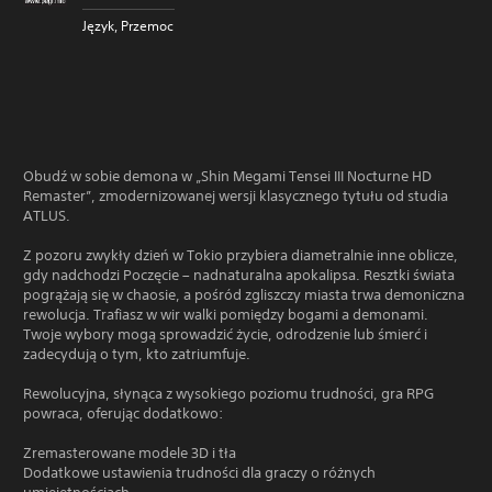
Język, Przemoc
Obudź w sobie demona w „Shin Megami Tensei III Nocturne HD
Remaster”, zmodernizowanej wersji klasycznego tytułu od studia
ATLUS.
Z pozoru zwykły dzień w Tokio przybiera diametralnie inne oblicze,
gdy nadchodzi Poczęcie – nadnaturalna apokalipsa. Resztki świata
pogrążają się w chaosie, a pośród zgliszczy miasta trwa demoniczna
rewolucja. Trafiasz w wir walki pomiędzy bogami a demonami.
Twoje wybory mogą sprowadzić życie, odrodzenie lub śmierć i
zadecydują o tym, kto zatriumfuje.
Rewolucyjna, słynąca z wysokiego poziomu trudności, gra RPG
powraca, oferując dodatkowo:
Zremasterowane modele 3D i tła
Dodatkowe ustawienia trudności dla graczy o różnych