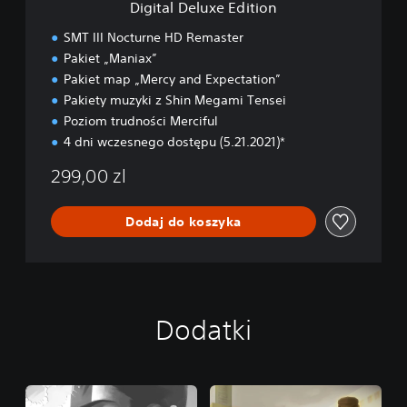
Digital Deluxe Edition
E
d
SMT III Nocturne HD Remaster
i
Pakiet „Maniax”
t
Pakiet map „Mercy and Expectation”
i
o
Pakiety muzyki z Shin Megami Tensei
n
Poziom trudności Merciful
4 dni wczesnego dostępu (5.21.2021)*
299,00 zl
Dodaj do koszyka
Dodatki