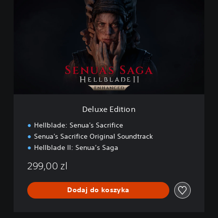
e
l
u
x
e
E
d
i
t
i
o
n
Deluxe Edition
Hellblade: Senua's Sacrifice
Senua's Sacrifice Original Soundtrack
Hellblade II: Senua’s Saga
299,00 zl
Dodaj do koszyka