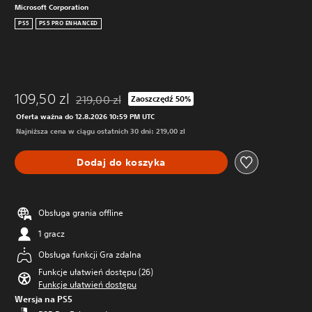
Microsoft Corporation
PS5
PS5 PRO ENHANCED
109,50 zl
219,00 zl
Zaoszczędź 50%
Zastosowano zniżkę z oryginalnej ceny wynoszącej 
Oferta ważna do 12.8.2026 10:59 PM UTC
Najniższa cena w ciągu ostatnich 30 dni: 219,00 zl
Dodaj do koszyka
Obsługa grania offline
1 gracz
Obsługa funkcji Gra zdalna
Funkcje ułatwień dostępu (26)
Funkcje ułatwień dostępu
Wersja na PS5