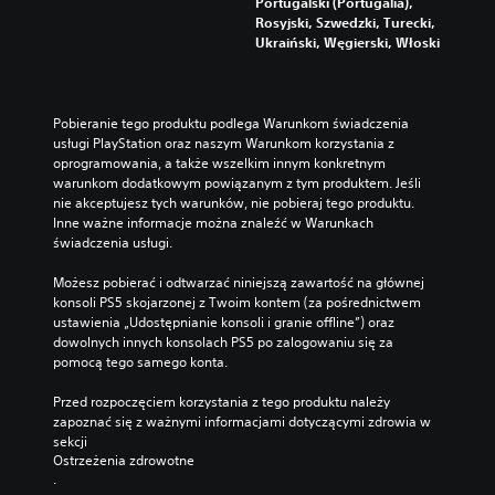
Portugalski (Portugalia),
g
M
u
y
b
Rosyjski, Szwedzki, Turecki,
ó
o
ł
i
d
Ukraiński, Węgierski, Włoski
w
ż
o
d
o
w
e
ś
e
s
g
s
c
n
t
r
z
i
t
ę
Pobieranie tego produktu podlega Warunkom świadczenia 
z
o
d
y
p
usługi PlayStation oraz naszym Warunkom korzystania z 
e
b
r
c
n
oprogramowania, a także wszelkim innym konkretnym 
.
n
ą
z
a
warunkom dodatkowym powiązanym z tym produktem. Jeśli 
i
ż
n
j
nie akceptujesz tych warunków, nie pobieraj tego produktu. 
ż
k
e
W
e
Inne ważne informacje można znaleźć w Warunkach 
y
ó
.
s
y
świadczenia usługi.
ć
w
t
r
p
.
o
a
Możesz pobierać i odtwarzać niniejszą zawartość na głównej 
o
D
p
konsoli PS5 skojarzonej z Twoim kontem (za pośrednictwem 
z
ź
ź
c
O
ustawienia „Udostępnianie konsoli i granie offline”) oraz 
i
n
w
j
dowolnych innych konsolach PS5 po zalogowaniu się za 
o
d
e
i
a
pomocą tego samego konta.
m
w
n
ę
z
t
r
a
k
m
Przed rozpoczęciem korzystania z tego produktu należy 
r
ó
p
i
3
zapoznać się z ważnymi informacjami dotyczącymi zdrowia w 
u
c
a
i
D
sekcji 
d
e
n
s
Ostrzeżenia zdrowotne
n
M
y
n
.
y
o
o