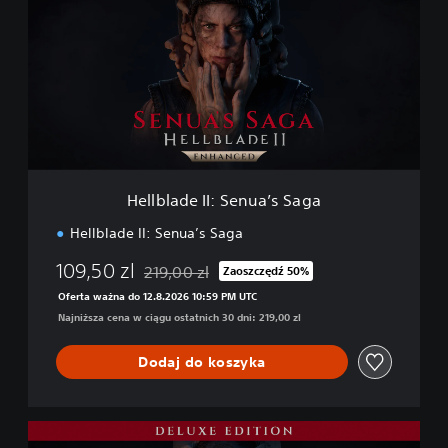
l
b
l
a
d
e
I
I
:
S
Hellblade II: Senua’s Saga
e
n
Hellblade II: Senua’s Saga
u
a
109,50 zl
219,00 zl
Zaoszczędź 50%
Zastosowano zniżkę z oryginalnej ceny wynosz
’
Oferta ważna do 12.8.2026 10:59 PM UTC
s
Najniższa cena w ciągu ostatnich 30 dni: 219,00 zl
S
a
g
Dodaj do koszyka
a
D