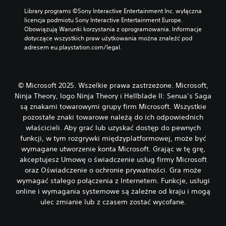
w
i
ś
ż
N
a
Library programs ©Sony Interactive Entertainment Inc. wyłączna 
e
c
e
a
ż
licencja podmiotu Sony Interactive Entertainment Europe. 
i
k
s
p
n
Obowiązują Warunki korzystania z oprogramowania. Informacje 
w
i
z
i
y
dotyczące wszystkich praw użytkowania można znaleźć pod 
y
u
e
s
c
adresem eu.playstation.com/legal.
d
s
y
r
h
a
t
s
u
k
r
a
ą
n
o
z
w
p
l
k
e
© Microsoft 2025. Wszelkie prawa zastrzeżone. Microsoft,
i
r
o
ó
ń
Ninja Theory, logo Ninja Theory i Hellblade II: Senua’s Saga
ć
e
r
w
Q
w
z
są znakami towarowymi grupy firm Microsoft. Wszystkie
ó
T
d
y
e
pozostałe znaki towarowe należą do ich odpowiednich
w
E
r
j
n
w
właścicieli. Aby grać lub uzyskać dostęp do pewnych
(
ś
ą
t
c
funkcji, w tym rozgrywki międzyplatformowej, może być
c
c
o
ż
e
z
wymagane utworzenie konta Microsoft. Grając w tę grę,
i
w
k
l
y
akceptujesz Umowę o świadczenie usług firmy Microsoft
e
a
ó
u
l
d
n
oraz Oświadczenie o ochronie prywatności. Gra może
i
w
i
ź
e
wymagać stałego połączenia z Internetem. Funkcje, usługi
c
(
d
w
w
h
online i wymagania systemowe są zależne od kraju i mogą
z
z
i
s
ł
ulec zmianie lub z czasem zostać wycofane.
i
a
ę
p
a
a
a
k
o
t
ł
u
w
s