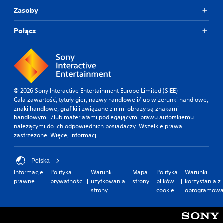
k
i
i
n
t
Zasoby
i
u
e
i
e
e
w
g
e
r
r
Połącz
y
a
.
u
n
ś
ł
n
a
w
y
k
P
i
t
z
i
e
o
y
e
d
t
d
w
w
z
l
s
p
n
© 2026 Sony Interactive Entertainment Europe Limited (SIEE)
i
a
z
i
e
Cała zawartość, tytuły gier, nazwy handlowe i/lub wizerunki handlowe,
a
n
y
s
znaki handlowe, grafiki i związane z nimi obrazy są znakami
w
ł
y
s
handlowymi i/lub materiałami podlegającymi prawu autorskiemu
y
a
s
c
t
należącymi do ich odpowiednich posiadaczy. Wszelkie prawa
n
(
k
h
k
zastrzeżone.
Więcej informacji
i
p
a
p
i
a
o
o
z
c
k
l
d
ó
h
Polska
a
e
s
s
w
Informacje
Polityka
Warunki
Mapa
Polityka
Warunki
ż
c
t
t
k
prawne
prywatności
użytkowania
strony
plików
korzystania z
d
e
r
a
i
strony
cookie
oprogramowa
e
ń
o
w
d
g
w
n
o
o
ź
u
.
z
w
w
s