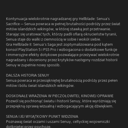
Kontynuacja wielokrotnie nagradzanej gry Hellblade: Senua's
Sacrifice — Senua powraca w pełnej brutalności podróży przez świat
mitów islandzkich wikingów, w której stawką jest przetrwanie.
Starając się uratować tych, którzy padli ofiarą okrucieństw tyranii,
Senua staje do walki z ciemnością w sobie i wokół siebie.
Gra Hellblade II: Senua’s Saga jest zoptymalizowana pod kątem
konsol PlayStation 5 i PS5 Pro i wzbogacona o dodatkowe funkcje
i immersyjne efekty dotykowe pozwalające przeżywać wielokrotnie
nagradzany i doceniony przez krytyków następny rozdział historii
Senuy w zupełnie nowy sposób.
DALSZA HISTORIA SENUY
Senua powraca w przesiąkniętej brutalnością podróży przez pełen
mitów i bólu świat islandzkich wikingów.
DOSKONAŁE WRAŻENIA W PIECZOŁOWITEJ, KINOWEJ OPRAWIE
Pozwól się pochłonąć światu i historii Senuy, które wyróżniają się
przepiękną oprawą wizualną i wzbogacającym akcję dźwiękiem.
SENUA I JEJ WYJĄTKOWY PUNKT WIDZENIA
Poznawaj świat oczami i uszami Senuy, celtyckiej wojowniczki
dotkniętej przez psychozę.