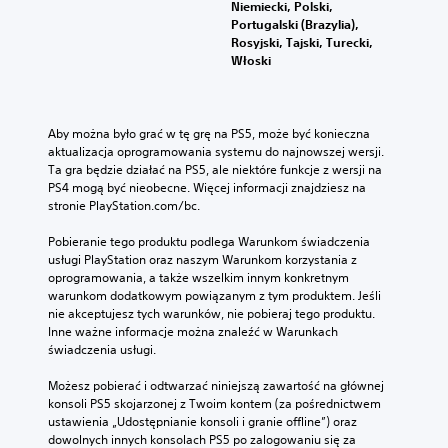
Niemiecki, Polski,
Portugalski (Brazylia),
Rosyjski, Tajski, Turecki,
Włoski
Aby można było grać w tę grę na PS5, może być konieczna 
aktualizacja oprogramowania systemu do najnowszej wersji. 
Ta gra będzie działać na PS5, ale niektóre funkcje z wersji na 
PS4 mogą być nieobecne. Więcej informacji znajdziesz na 
stronie PlayStation.com/bc.
Pobieranie tego produktu podlega Warunkom świadczenia 
usługi PlayStation oraz naszym Warunkom korzystania z 
oprogramowania, a także wszelkim innym konkretnym 
warunkom dodatkowym powiązanym z tym produktem. Jeśli 
nie akceptujesz tych warunków, nie pobieraj tego produktu. 
Inne ważne informacje można znaleźć w Warunkach 
świadczenia usługi.
Możesz pobierać i odtwarzać niniejszą zawartość na głównej 
konsoli PS5 skojarzonej z Twoim kontem (za pośrednictwem 
ustawienia „Udostępnianie konsoli i granie offline”) oraz 
dowolnych innych konsolach PS5 po zalogowaniu się za 