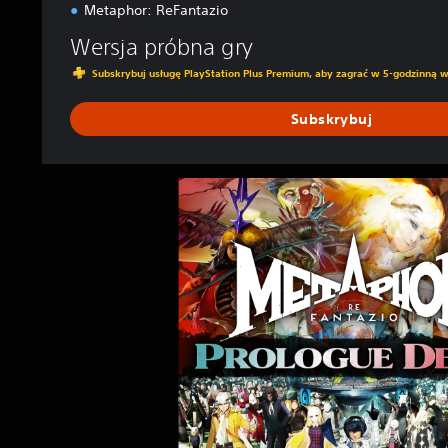
Metaphor: ReFantazio
4
i
Wersja próbna gry
P
Subskrybuj usługę PlayStation Plus Premium, aby zagrać w 5-godzinną w
S
5
Subskrybuj
M
e
t
a
p
h
o
r
:
R
e
F
a