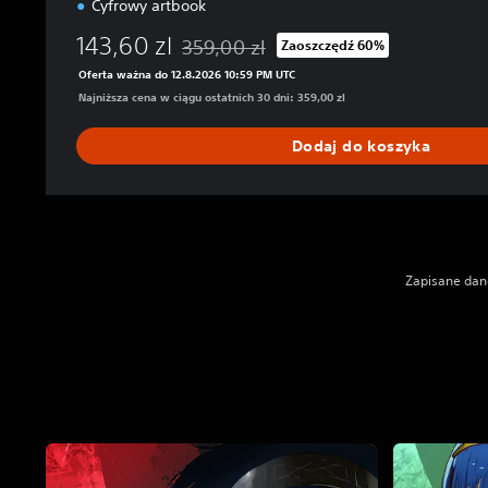
Cyfrowy artbook
143,60 zl
359,00 zl
Zaoszczędź 60%
Zastosowano zniżkę z oryginalnej ceny wyn
Oferta ważna do 12.8.2026 10:59 PM UTC
Najniższa cena w ciągu ostatnich 30 dni: 359,00 zl
Dodaj do koszyka
Zapisane dane