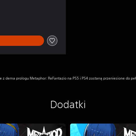
oszącej 359,00 zl
 z dema prologu Metaphor: ReFantazio na PS5 i PS4 zostaną przeniesione do pełn
Dodatki