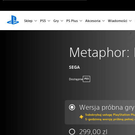
Sklep
PS5
Gry
PS Plus
Akcesoria
Wiadomości
Metaphor: 
SEGA
Dostępne
PS5
Wersja próbna gry
Subskrybuj usługę PlayStation Pl
5-godzinną wersję próbną pełnej 
299,00 zl