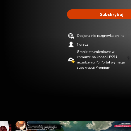
Subskrybuj
Opcjonalnie rozgrywka online
1 gracz
Granie strumieniowe w
chmurze na konsoli PS5 i
urządzeniu PS Portal wymaga
subskrypcji Premium