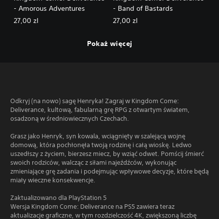
- Amorous Adventures
- Band of Bastards
27,00 zl
27,00 zl
Pokaż więcej
Odkryj (na nowo) sagę Henryka! Zagraj w Kingdom Come:
Deliverance, kultową, fabularną grę RPG z otwartym światem,
osadzoną w średniowiecznych Czechach.
Grasz jako Henryk, syn kowala, wciągnięty w szalejącą wojnę
domową, która pochłonęła twoją rodzinę i całą wioskę. Ledwo
uszedłszy z życiem, bierzesz miecz, by wziąć odwet. Pomścij śmierć
swoich rodziców, walcząc z siłami najeźdźców, wykonując
zmieniające grę zadania i podejmując wpływowe decyzje, które będą
miały wieczne konsekwencje.
Zaktualizowano dla PlayStation 5
Wersja Kingdom Come: Deliverance na PS5 zawiera teraz
aktualizacje graficzne, w tym rozdzielczość 4K, zwiększoną liczbę