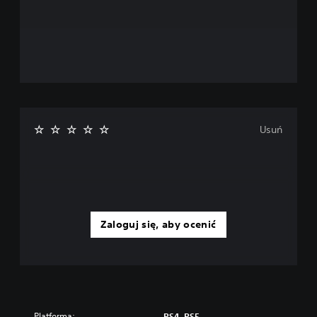
Usuń
Zaloguj się, aby ocenić
Platforma:
PS4, PS5