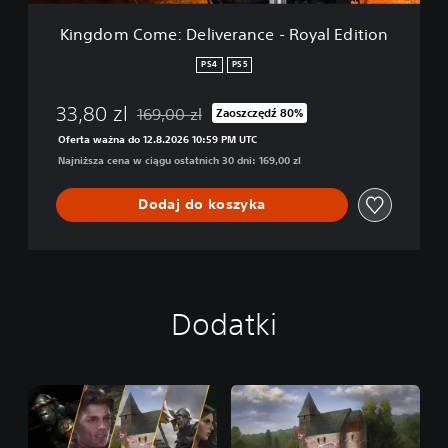
:
D
Kingdom Come: Deliverance - Royal Edition
e
l
PS4
PS5
i
v
33,80 zl
169,00 zl
Zaoszczędź 80%
e
Zastosowano zniżkę z oryginalnej ceny wynoszą
r
Oferta ważna do 12.8.2026 10:59 PM UTC
a
Najniższa cena w ciągu ostatnich 30 dni: 169,00 zl
n
c
Dodaj do koszyka
e
-
R
o
y
a
Dodatki
l
E
d
i
t
i
o