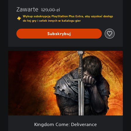
v
Zawarte
129,00 zl
e
Zastosowano zniżkę z oryginalnej ceny wynoszą
r
Wykup subskrypcję PlayStation Plus Extra, aby uzyskać dostęp
do tej gry i setek innych w katalogu gier
a
n
c
Subskrybuj
e
K
i
n
g
d
o
m
C
o
m
e
:
D
Kingdom Come: Deliverance
e