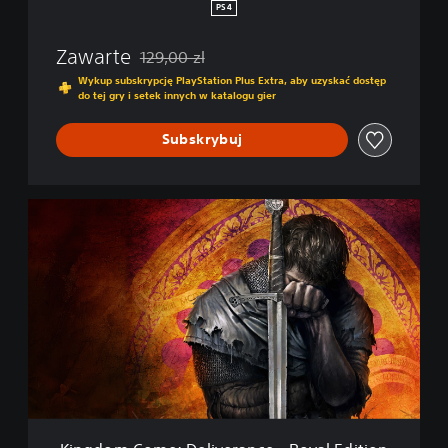
l
PS4
i
v
Zawarte
129,00 zl
e
Zastosowano zniżkę z oryginalnej ceny wynoszą
r
Wykup subskrypcję PlayStation Plus Extra, aby uzyskać dostęp
do tej gry i setek innych w katalogu gier
a
n
c
Subskrybuj
e
K
i
n
g
d
o
m
C
o
m
e
:
D