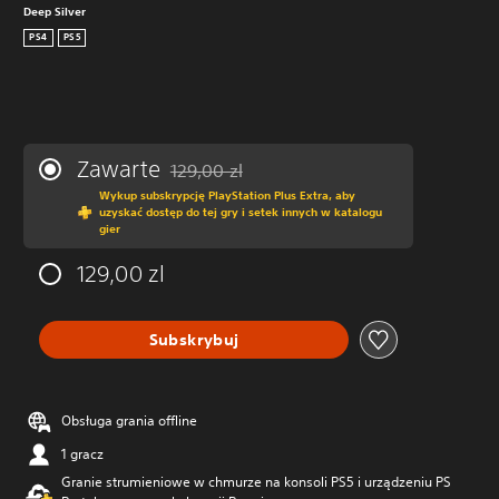
Deep Silver
PS4
PS5
Zawarte
129,00 zl
Zastosowano zniżkę z oryginalnej ceny wynos
Wykup subskrypcję PlayStation Plus Extra, aby
uzyskać dostęp do tej gry i setek innych w katalogu
gier
129,00 zl
Subskrybuj
Obsługa grania offline
1 gracz
Granie strumieniowe w chmurze na konsoli PS5 i urządzeniu PS