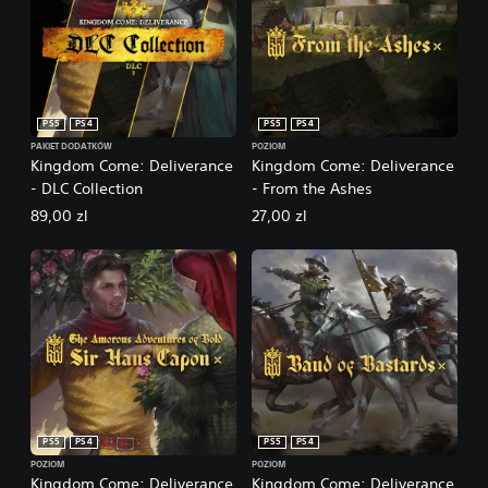
n
PS5
PS4
PS5
PS4
PAKIET DODATKÓW
POZIOM
Kingdom Come: Deliverance
Kingdom Come: Deliverance
- DLC Collection
- From the Ashes
89,00 zl
27,00 zl
PS5
PS4
PS5
PS4
POZIOM
POZIOM
Kingdom Come: Deliverance
Kingdom Come: Deliverance