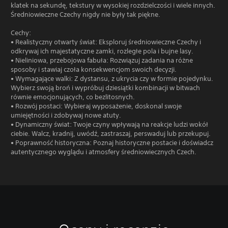
klatek na sekundę, tekstury w wysokiej rozdzielczości i wiele innych.
Średniowieczne Czechy nigdy nie były tak piękne.
Cechy:
• Realistyczny otwarty świat: Eksploruj średniowieczne Czechy i
odkrywaj ich majestatyczne zamki, rozległe pola i bujne lasy.
• Nieliniowa, przebojowa fabuła: Rozwiązuj zadania na różne
sposoby i stawiaj czoła konsekwencjom swoich decyzji.
• Wymagające walki: Z dystansu, z ukrycia czy w formie pojedynku.
Wybierz swoją broń i wypróbuj dziesiątki kombinacji w bitwach
równie emocjonujących, co bezlitosnych.
• Rozwój postaci: Wybieraj wyposażenie, doskonal swoje
umiejętności i zdobywaj nowe atuty.
• Dynamiczny świat: Twoje czyny wpływają na reakcje ludzi wokół
ciebie. Walcz, kradnij, uwódź, zastraszaj, perswaduj lub przekupuj.
• Poprawność historyczna: Poznaj historyczne postacie i doświadcz
autentycznego wyglądu i atmosfery średniowiecznych Czech.