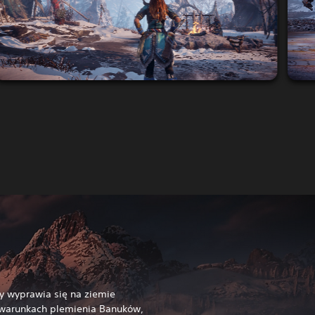
y wyprawia się na ziemie
 warunkach plemienia Banuków,