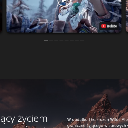
iący życiem
W dodatku The Frozen Wilds Alo
graniczne żyjącego w surowych