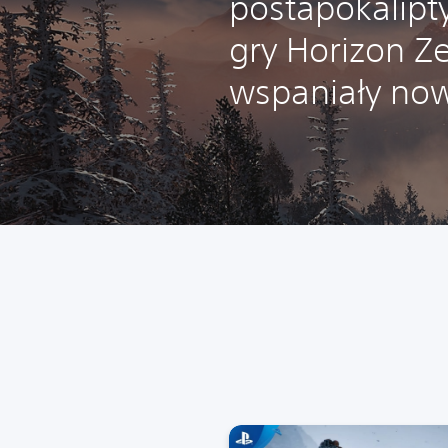
postapokalipt
gry Horizon Z
wspaniały now