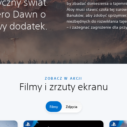
yczny świat
by zbadać doniesienia o tajemni
Aloy musi stawić czoła tej surow
ero Dawn o
Banuków, aby zdobyć sprzymierz
niezbędnych do rozwikłania taje
y dodatek.
– i zażegnać zagrożenie dla prz
ZOBACZ W AKCJI
Filmy i zrzuty ekranu
Filmy
Zdjęcia