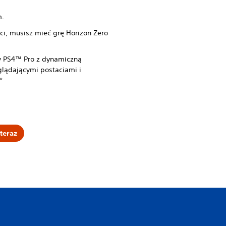
.
.
ści, musisz mieć grę Horizon Zero
y PS4™ Pro z dynamiczną
yglądającymi postaciami i
*
teraz