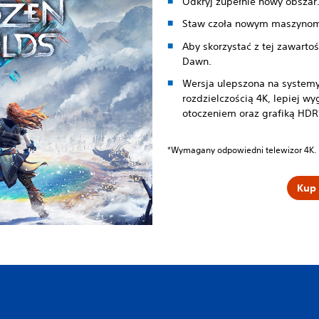
Odkryj zupełnie nowy obszar
Staw czoła nowym maszynom
Aby skorzystać z tej zawarto
Dawn.
Wersja ulepszona na system
rozdzielczością 4K, lepiej w
otoczeniem oraz grafiką HDR
*Wymagany odpowiedni telewizor 4K.
Kup 