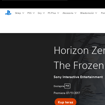
Sklep
PS5
Gry
PS Plus
Akcesoria
Wiadomości
Pom
Horizon Ze
The Frozen
Sony Interactive Entertainment
Dostępne
PS4
Premiera 07/11/2017
Kup teraz