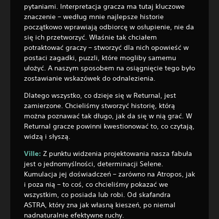
pytaniami. Interpretacja gracza ma tutaj kluczowe
znaczenie – według mnie najlepsze historie
początkowo wprawiają odbiorcę w osłupienie, nie da
się ich przetworzyć. Właśnie tak chciałem
potraktować graczy – stworzyć dla nich opowieść w
postaci zagadki, puzzli, które mogliby samemu
ułożyć. A naszym sposobem na osiągnięcie tego było
zostawianie wskazówek do odnalezienia.
Dlatego wszystko, co dzieje się w Returnal, jest
zamierzone. Chcieliśmy stworzyć historię, którą
można poznawać tak długo, jak da się w nią grać. W
Returnal gracze powinni kwestionować to, co czytają,
widzą i słyszą.
Ville:
Z punktu widzenia projektowania nasza fabuła
jest o jednomyślności, determinacji Selene.
Kumulacja jej doświadczeń – zarówno na Atropos, jak
i poza nią – to coś, co chcieliśmy pokazać we
wszystkim, co posiada lub robi. Od skafandra
ASTRA, który zna jak własną kieszeń, po niemal
nadnaturalnie efektywne ruchy.