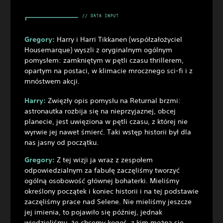
Gregory:
Harry i Harri Tikkanen (współzałożyciel
Housemarque) wyszli z oryginalnym ogólnym
pomysłem: zamkniętym w pętli czasu thrillerem,
opartym na postaci, w klimacie mrocznego sci-fi i z
mnóstwem akcji.
Harry:
Zwięzły opis pomysłu na Returnal brzmi:
astronautka rozbija się na nieprzyjaznej, obcej
planecie, jest uwięziona w pętli czasu, z której nie
wyrwie jej nawet śmierć. Taki wstęp historii był dla
nas jasny od początku.
Gregory:
Z tej wizji ja wraz z zespołem
odpowiedzialnym za fabułę zaczęliśmy tworzyć
ogólną osobowość głównej bohaterki. Mieliśmy
określony początek i koniec historii i na tej podstawie
zaczęliśmy prace nad Selene. Nie mieliśmy jeszcze
jej imienia, to pojawiło się później, jednak
wiedzieliśmy, że chcemy kogoś, z kim można się