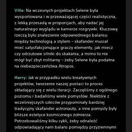
Ville:
Na wczesnych projektach Selene była
wysportowana i w przeważającej części realistyczna,
z lekką przesadą w proporcjach, aby nadać jej
naturalnego wyglądu w kamerze rozgrywki. Kluczową
rzeczą było znalezienie odpowiedniego balansu
między technologią a stylem – skafander musiał
mieć satysfakcjonujące graczy elementy, jak miecz
czy odrzutowe silniki do skakania, a mimo to nie
mógł być zbyt militarny – żeby Selene była podatna
na niebezpieczeństwa Atropos.
Harry:
Jak w przypadku wielu kreatywnych
projektów, tworzenie naszej postaci to proces
składający się z wielu iteracji. Zaczęliśmy z ogólnego
poziomu i badaliśmy wiele pomysłów. Niektóre z
wcześniejszych szkiców przypominały bardziej
tradycyjny skafander astronauty, a inne pomysły były
bliższe estetyce kosmicznego żołnierza.
Potrzebowaliśmy kilku cykli, żeby odnaleźć
odpowiadający nam balans pomiędzy przyziemnymi