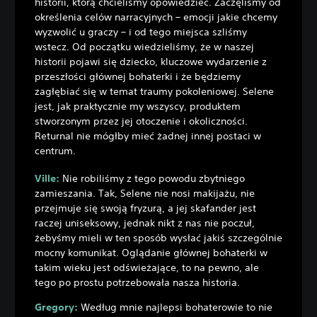
historii, którą chcieliśmy opowiedzieć. Zaczęliśmy od
określenia celów narracyjnych – emocji jakie chcemy
wyzwolić u graczy – i od tego miejsca szliśmy
wstecz. Od początku wiedzieliśmy, że w naszej
historii pojawi się dziecko, kluczowe wydarzenie z
przeszłości głównej bohaterki i że będziemy
zagłębiać się w temat traumy pokoleniowej. Selene
jest, jak praktycznie my wszyscy, produktem
stworzonym przez jej otoczenie i okoliczności.
Returnal nie mógłby mieć żadnej innej postaci w
centrum.
Ville:
Nie robiliśmy z tego powodu zbytniego
zamieszania. Tak, Selene nie nosi makijażu, nie
przejmuje się swoją fryzurą, a jej skafander jest
raczej uniseksowy, jednak nikt z nas nie poczuł,
żebyśmy mieli w ten sposób wysłać jakiś szczególnie
mocny komunikat. Oglądanie głównej bohaterki w
takim wieku jest odświeżające, to na pewno, ale
tego po prostu potrzebowała nasza historia.
Gregory:
Według mnie najlepsi bohaterowie to nie