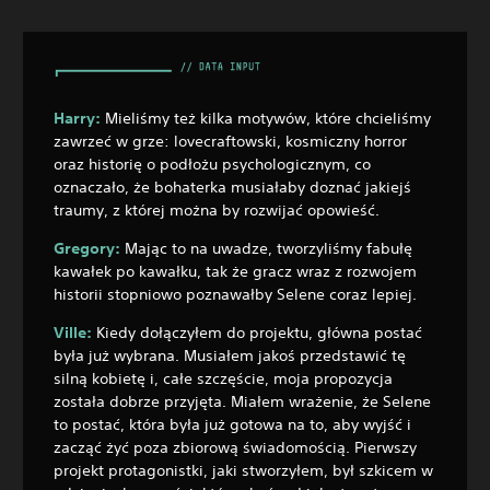
Harry:
Mieliśmy też kilka motywów, które chcieliśmy
zawrzeć w grze: lovecraftowski, kosmiczny horror
oraz historię o podłożu psychologicznym, co
oznaczało, że bohaterka musiałaby doznać jakiejś
traumy, z której można by rozwijać opowieść.
Gregory:
Mając to na uwadze, tworzyliśmy fabułę
kawałek po kawałku, tak że gracz wraz z rozwojem
historii stopniowo poznawałby Selene coraz lepiej.
Ville:
Kiedy dołączyłem do projektu, główna postać
była już wybrana. Musiałem jakoś przedstawić tę
silną kobietę i, całe szczęście, moja propozycja
została dobrze przyjęta. Miałem wrażenie, że Selene
to postać, która była już gotowa na to, aby wyjść i
zacząć żyć poza zbiorową świadomością. Pierwszy
projekt protagonistki, jaki stworzyłem, był szkicem w