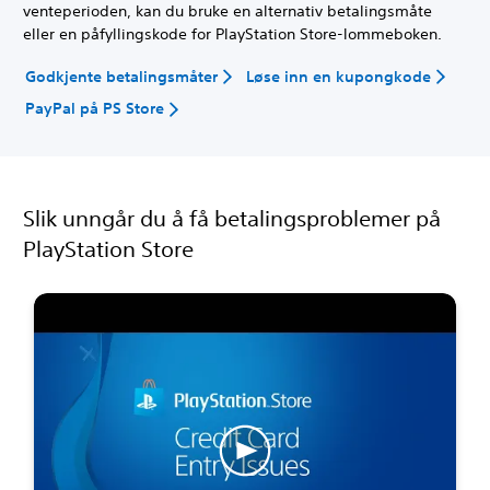
venteperioden, kan du bruke en alternativ betalingsmåte
eller en påfyllingskode for PlayStation Store-lommeboken.
Godkjente betalingsmåter
Løse inn en kupongkode
PayPal på PS Store
Slik unngår du å få betalingsproblemer på
PlayStation Store