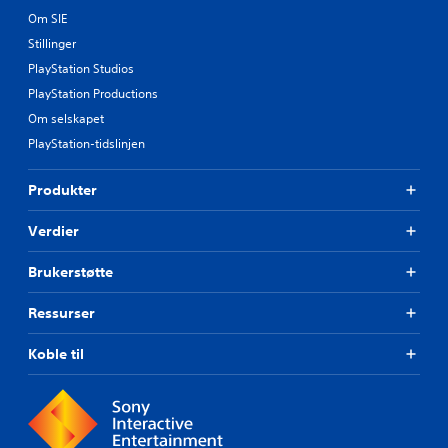
Om SIE
Stillinger
PlayStation Studios
PlayStation Productions
Om selskapet
PlayStation-tidslinjen
Produkter
Verdier
Brukerstøtte
Ressurser
Koble til