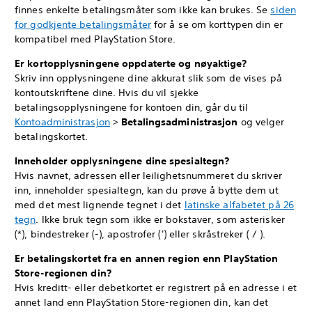
finnes enkelte betalingsmåter som ikke kan brukes. Se
siden
for godkjente betalingsmåter
for å se om korttypen din er
kompatibel med PlayStation Store.
Er kortopplysningene oppdaterte og nøyaktige?
Skriv inn opplysningene dine akkurat slik som de vises på
kontoutskriftene dine.
Hvis du vil sjekke
betalingsopplysningene for kontoen din, går du til
Kontoadministrasjon
>
Betalingsadministrasjon
og velger
betalingskortet.
Inneholder opplysningene dine spesialtegn?
Hvis navnet, adressen eller leilighetsnummeret du skriver
inn, inneholder spesialtegn, kan du prøve å bytte dem ut
med det mest lignende tegnet i det
latinske alfabetet på 26
tegn
. Ikke bruk tegn som ikke er bokstaver, som asterisker
(*), bindestreker (-), apostrofer (') eller skråstreker ( / ).
Er betalingskortet fra en annen region enn PlayStation
Store-regionen din?
Hvis kreditt- eller debetkortet er registrert på en adresse i et
annet land enn PlayStation Store-regionen din, kan det