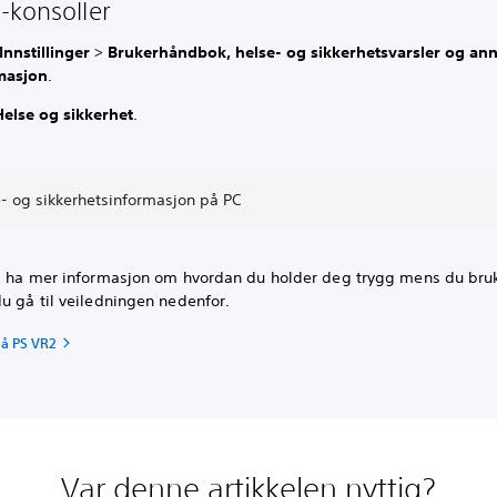
-konsoller
Innstillinger
>
Brukerhåndbok, helse- og sikkerhetsvarsler og an
masjon
.
Helse og sikkerhet
.
e- og sikkerhetsinformasjon på PC
il ha mer informasjon om hvordan du holder deg trygg mens du bru
du gå til veiledningen nedenfor.
på PS VR2
Var denne artikkelen nyttig?