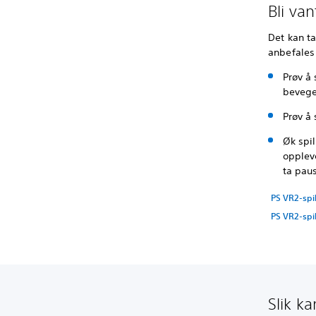
Bli van
Det kan ta
anbefales 
Prøv å 
bevege
Prøv å 
Øk spil
oppleve
ta paus
PS VR2-spi
PS VR2-spi
Slik k