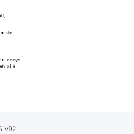
ll,
namiske
 til de nye
elv på å
PS VR2