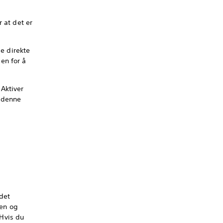
r at det er
e direkte
en for å
 Aktiver
 denne
 det
len og
Hvis du