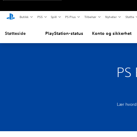
Butikk
PS5
Spill
PS Plus
Tilbehør
Nyheter
Støtte
Støtteside
PlayStation-status
Konto og sikkerhet
PS 
Lær hvorda