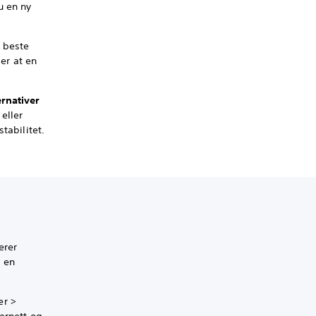
u en ny
n beste
er at en
ernativer
 eller
tabilitet.
erer
a en
er >