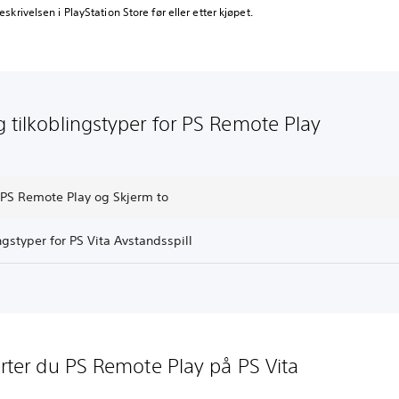
skrivelsen i PlayStation Store før eller etter kjøpet.
g tilkoblingstyper for PS Remote Play
r PS Remote Play og Skjerm to
ngstyper for PS Vita Avstandsspill
tarter du PS Remote Play på PS Vita