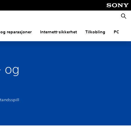
Søk
og reparasjoner
Internett-sikkerhet
Tilkobling
PC
- og
standsspill