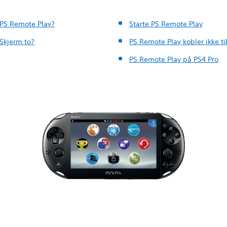
 PS Remote Play?
Starte PS Remote Play
 Skjerm to?
PS Remote Play kobler ikke ti
PS Remote Play på PS4 Pro