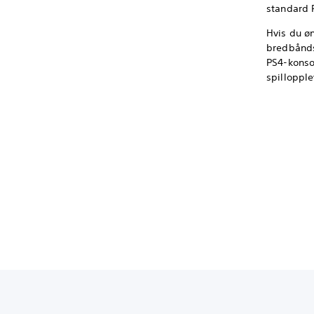
standard 
Hvis du øn
bredbånds
PS4-konso
spillopple