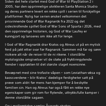
Siden det hele startet med God of War til PlayStation 2 i
2005, har den opprinnelige utvikleren Santa Monica Studio
og deres partnere levert en rekke spill i serien til forskjellige
plattformer. Nylig har serien ønsket velkommen det
prisvinnende God of War Ragnarök fra 2022 og det
sideskrollende spillet God of War Sons of Sparta i 2026, med
den opprinnelige historien, og God of War Laufey er
kunngjort og lanseres om ikke alt for lenge.
I God of War Ragnarök drar Kratos og Atreus ut på en mytisk
ferd på jakt etter svar før Ragnarok. Sammen må far og sønn
risikere alt når de reiser til de ni rikene.
I storslåtte
mytologiske omgivelser vil de støte på fryktinngytende
fiender i opptakten til det største slaget noensinne.
Bevæpnet med sine trofaste våpen – som Leviathan-øksa og
kaossverdene – blir Kratos’ dødelige ferdigheter satt på
prøve som aldri før mens han kjemper for å beskytte
familien sin. Han og Atreus har også fått en rekke nye
egenskaper som gir rom for flytende, uttrykksfulle kamper i
denne storslåtte sagaen.
Og i mellomtiden samles Åsgards styrker …