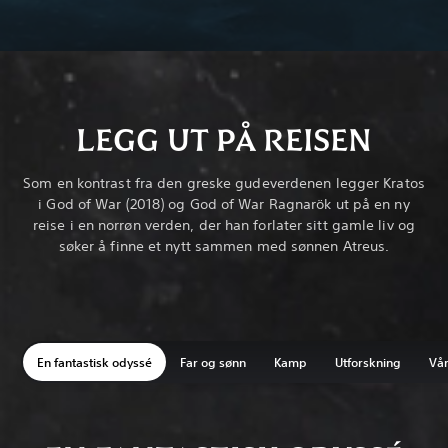
LEGG UT PÅ REISEN
Som en kontrast fra den greske gudeverdenen legger Kratos
i God of War (2018) og God of War Ragnarök ut på en ny
reise i en norrøn verden, der han forlater sitt gamle liv og
søker å finne et nytt sammen med sønnen Atreus.
En fantastisk odyssé
Far og sønn
Kamp
Utforskning
Vår