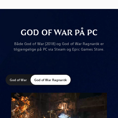
GOD OF WAR PÅ PC
Både God of War (2018) og God of War Ragnarök er
tilgjengelige på PC via Steam og Epic Games Store.
God of War
God of War Ragnarök