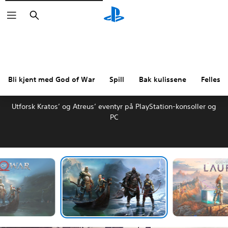
Søk
Bli kjent med God of War
Spill
Bak kulissene
Felless
BLI KJENT MED GOD OF WAR
Utforsk Kratos’ og Atreus’ eventyr på PlayStation-konsoller og
PC