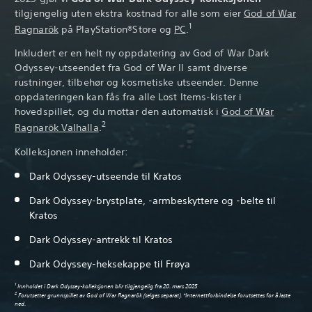
tilgjengelig uten ekstra kostnad for alle som eier
God of War
1
Ragnarök
på PlayStation®Store og
PC
.
Inkludert er en helt ny oppdatering av God of War Dark
Odyssey-utseendet fra God of War II samt diverse
rustninger, tilbehør og kosmetiske utseender. Denne
oppdateringen kan fås fra alle Lost Items-kister i
hovedspillet, og du mottar den automatisk i
God of War
2
Ragnarök Valhalla
.
Kolleksjonen inneholder:
Dark Odyssey-utseende til Kratos
Dark Odyssey-brystplate, -armbeskyttere og -belte til
Kratos
Dark Odyssey-antrekk til Kratos
Dark Odyssey-heksekappe til Frøya
1
Innholdet i Dark Odyssey-kolleksjonen blir tilgjengelig fra 20. mars 2025
2
Forutsetter grunnspillet av God of War Ragnarök (selges separat). *Internettforbindelse forutsettes for å laste
ned.