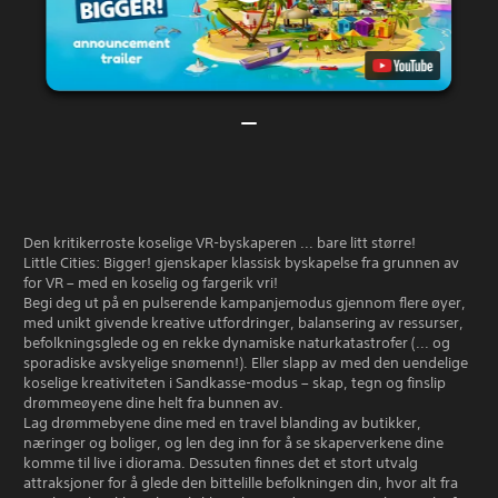
Den kritikerroste koselige VR-byskaperen ... bare litt større!
Little Cities: Bigger! gjenskaper klassisk byskapelse fra grunnen av
for VR – med en koselig og fargerik vri!
Begi deg ut på en pulserende kampanjemodus gjennom flere øyer,
med unikt givende kreative utfordringer, balansering av ressurser,
befolkningsglede og en rekke dynamiske naturkatastrofer (... og
sporadiske avskyelige snømenn!). Eller slapp av med den uendelige
koselige kreativiteten i Sandkasse-modus – skap, tegn og finslip
drømmeøyene dine helt fra bunnen av.
Lag drømmebyene dine med en travel blanding av butikker,
næringer og boliger, og len deg inn for å se skaperverkene dine
komme til live i diorama. Dessuten finnes det et stort utvalg
attraksjoner for å glede den bittelille befolkningen din, hvor alt fra