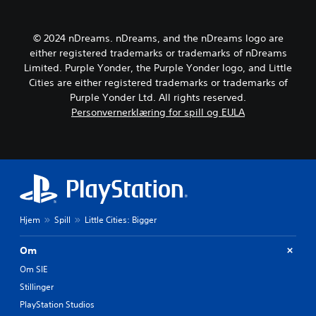
e
r
f
n
t
i
å
a
l
© 2024 nDreams. nDreams, and the nDreams logo are
m
l
m
å
either registered trademarks or trademarks of nDreams
e
f
t
Limited. Purple Yonder, the Purple Yonder logo, and Little
d
r
t
Cities are either registered trademarks or trademarks of
i
e
e
a
m
Purple Yonder Ltd. All rights reserved.
t
l
v
Personvernerklæring for spill og EULA
r
o
i
y
g
s
k
.
n
k
i
e
n
r
g
a
(
s
k
k
Hjem
Spill
Little Cities: Bigger
u
t
n
p
o
Om
å
f
k
Om SIE
f
n
l
Stillinger
a
i
PlayStation Studios
p
n