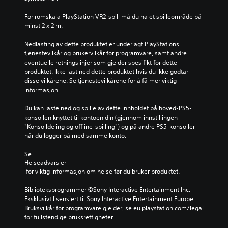
e
p
l
r
å
For romskala PlayStation VR2-spill må du ha et spilleområde på 
l
t
p
minst 2 x 2 m.
e
e
a
t
k
u
Nedlasting av dette produktet er underlagt PlayStations 
o
s
s
tjenestevilkår og brukervilkår for programvare, samt andre 
g
t
e
eventuelle retningslinjer som gjelder spesifikt for dette 
n
f
u
produktet. Ikke last ned dette produktet hvis du ikke godtar 
a
o
n
disse vilkårene. Se tjenestevilkårene for å få mer viktig 
v
r
d
informasjon.
i
d
e
g
i
r
Du kan laste ned og spille av dette innholdet på hoved-PS5-
e
s
s
konsollen knyttet til kontoen din (gjennom innstillingen 
r
p
p
"Konsolldeling og offline-spilling") og på andre PS5-konsoller 
e
i
i
når du logger på med samme konto.
i
l
l
m
l
l
Se 
e
e
i
Helseadvarsler
n
t
n
 for viktig informasjon om helse før du bruker produktet.
y
i
g
e
k
e
Biblioteksprogrammer ©Sony Interactive Entertainment Inc. 
n
k
l
Eksklusivt lisensiert til Sony Interactive Entertainment Europe. 
e
e
l
Bruksvilkår for programvare gjelder, se eu.playstation.com/legal 
u
h
e
for fullstendige bruksrettigheter.
t
a
r