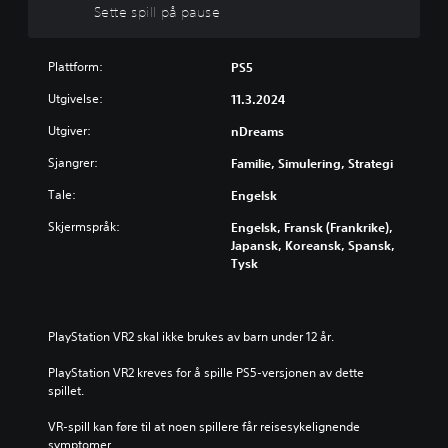
a
e
n
Sette spill på pause
n
k
a
n
s
p
å
Plattform:
t
p
PS5
r
e
e
s
Utgivelse:
11.3.2024
r
t
o
r
Utgiver:
nDreams
D
m
y
u
h
Sjangrer:
Familie, Simulering, Strategi
k
k
e
a
l
k
Tale:
Engelsk
n
s
D
s
t
Skjermspråk:
Engelsk, Fransk (Frankrike),
u
p
s
Japansk, Koreansk, Spansk,
k
i
e
Tysk
a
l
t
n
l
t
s
e
e
p
u
s
PlayStation VR2 skal ikke brukes av barn under 12 år.
i
t
p
l
e
i
PlayStation VR2 kreves for å spille PS5-versjonen av dette 
l
n
l
spillet.
e
u
l
s
n
e
VR-spill kan føre til at noen spillere får reisesykelignende 
p
d
t
symptomer.
i