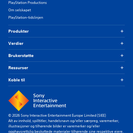
p
PlayStation Productions
e
e
-
Om selskapet
n
s
e
PlayStation-tidslinjen
p
e
i
l
l
Produkter
l
l
e
i
Verdier
r
n
i
g
n
Brukerstøtte
)
n
.
e
Ressurser
n
f
Koble til
o
r
e
n
t
i
d
© 2026 Sony Interactive Entertainment Europe Limited (SIEE)
s
Alt av innhold, spilltitler, handelsnavn og/eller særpreg, varemerker,
f
illustrasjoner og tilhørende bilder er varemerker og/eller
r
opphavsrettslig beskyttede materialer tilhørende sine respektive eiere.