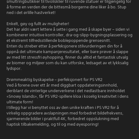
smultringbutikker til tivolisklier til ruvende statuer er tilgjengelig for
å forme en verden der de bittesmå borgerne dine liker å bo. Stup
ned i det ørlille hastverket!
Enkelt, gøy og fullt av muligheter!
Det har aldri vært lettere å sette i gang med å skape byer – siden vi
kombinerer intuitive kontroller, dra-og-slipp-bygningsplassering og
et ekstremt tilfredsstillende boblepoppende grensesnitt.
Enten du streber etter å perfeksjonere stilvurderingen din for å
oppnå det ultimate kampanjeresultatet, eller bare prøver å slappe
av med litt stressfri øyhopping, finner du alltid et fantastisk utvalg
av biomer og miljøer som du kan utforske, ledsaget av et lykksalig
lydspor.
Drømmeaktig byskapelse – perfeksjonert for PS VR2
Ved å forene over ett år med diggbart oppdateringsinnhold,
deriblant de vinterlige underverkene i det nedlastbare innholdet
«Snowy Islands», får PS VR2-spillere kloa i koselig kreativitet i dens
ultimate form!
I tillegg har vi benyttet oss av den unike kraften i PS VR2 for å
virkelig oppgradere avslapningen med forbedret bildefrekvens,
sjarmerende bilder i praktfull 4K, forbedret oppslukning med
haptisk tilbakemelding, og til og med øyesporing!