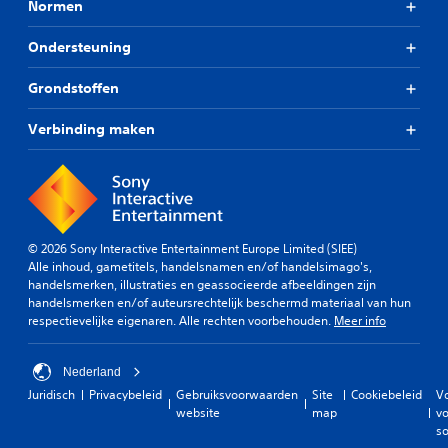
Normen
Ondersteuning
Grondstoffen
Verbinding maken
© 2026 Sony Interactive Entertainment Europe Limited (SIEE)
Alle inhoud, gametitels, handelsnamen en/of handelsimago's,
handelsmerken, illustraties en geassocieerde afbeeldingen zijn
handelsmerken en/of auteursrechtelijk beschermd materiaal van hun
respectievelijke eigenaren. Alle rechten voorbehouden.
Meer info
Nederland
Juridisch
Privacybeleid
Gebruiksvoorwaarden
Site
Cookiebeleid
V
website
map
vo
so