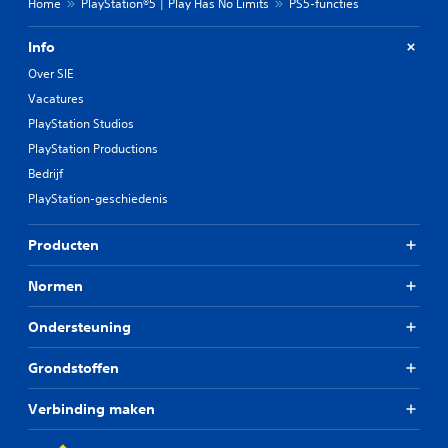
Home
PlayStation®5 | Play Has No Limits
PS5-functies
Info
Over SIE
Vacatures
PlayStation Studios
PlayStation Productions
Bedrijf
PlayStation-geschiedenis
Producten
Normen
Ondersteuning
Grondstoffen
Verbinding maken