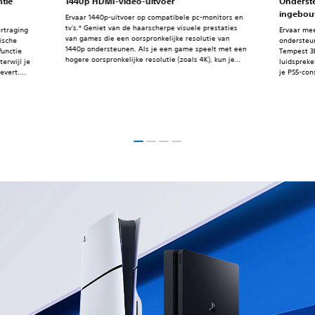
tie
‎1440p HDMI-video-uitvoer
Onderst
ingebou
Ervaar 1440p-uitvoer op compatibele pc-monitors en
tv's.* Geniet van de haarscherpe visuele prestaties
rtraging
Ervaar me
van games die een oorspronkelijke resolutie van
ische
ondersteun
1440p ondersteunen. Als je een game speelt met een
functie
Tempest 3
hogere oorspronkelijke resolutie (zoals 4K), kun je
terwijl je
luidspreke
wellicht profiteren van verbeterde anti-aliasing door
evert.
je PS5-con
naar een uitvoer van 1440p te supersamplen. *Voor
tv's met
1440p-video-uitvoer op PS5 heb je een tv of pc-
dus) heten
monitor nodig die 1440p/60Hz of 1440p/60Hz en
120Hz ondersteunt.