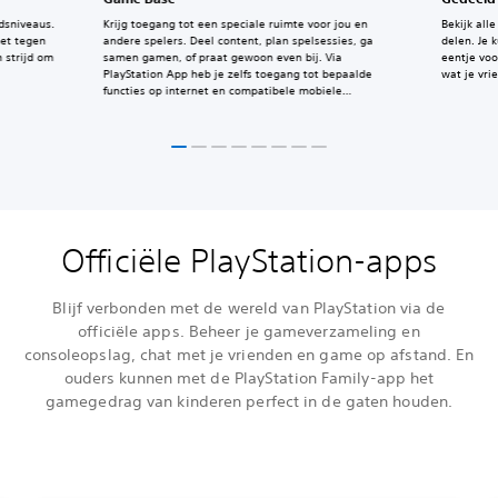
dsniveaus.
Krijg toegang tot een speciale ruimte voor jou en
Bekijk all
het tegen
andere spelers. Deel content, plan spelsessies, ga
delen. Je 
 strijd om
samen gamen, of praat gewoon even bij. Via
eentje vo
PlayStation App heb je zelfs toegang tot bepaalde
wat je vri
functies op internet en compatibele mobiele
apparaten.
Officiële PlayStation-apps
Blijf verbonden met de wereld van PlayStation via de
officiële apps. Beheer je gameverzameling en
consoleopslag, chat met je vrienden en game op afstand. En
ouders kunnen met de PlayStation Family-app het
gamegedrag van kinderen perfect in de gaten houden.