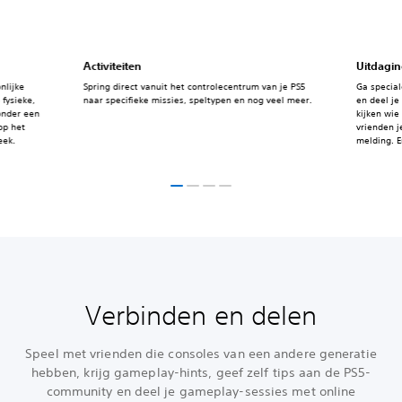
Activiteiten
Uitdagi
nlijke
Spring direct vanuit het controlecentrum van je PS5
Ga specia
 fysieke,
naar specifieke missies, speltypen en nog veel meer.
en deel je
onder een
kijken wie
op het
vrienden je
eek.
melding. E
nemen!
Verbinden en delen
Speel met vrienden die consoles van een andere generatie
hebben, krijg gameplay-hints, geef zelf tips aan de PS5-
community en deel je gameplay-sessies met online