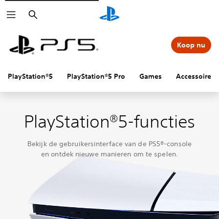
Zoeken
Koop nu
PlayStation®5
PlayStation®5 Pro
Games
Accessoires
PlayStation®5-functies
Bekijk de gebruikersinterface van de PS5®-console
en ontdek nieuwe manieren om te spelen.