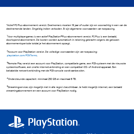
‎*Actief PS Plus-abonnement vereist. Deelnemers moeten 16 jaar of ouder zijn en woonachtig in een van de
deelnemende landen. Ongeldig indien verboden. Er zijn algemene voorwaarden van toepassing.
Voor multiplayergames is een actief PlayStation®Plus-abonnement vereist. PS Plus is een betaald,
doorlopend abonnement. De kosten worden automatisch in rekening gebracht volgens de gekozen
abonnementsperiode totdat je het abonnement opzegt.
Account voor PlayStation vereist. De volledige voorwaarden zijn van toepassing:
playstation.com/PSNTerms
‎.
Remote Play vereist een account voor PlayStation, compatibele game, een PS5-systeem met de nieuwste
systeemsoftware, een snelle internetverbinding en een compatibel iOS- of Android-apparaat. Een
bekabelde netwerkverbinding met de PS5-console wordt aanbevolen.
Ondersteunde capaciteit: minimaal 250 GB en maximaal 8 TB.
Streamingservices zijn mogelijk niet in alle regio's beschikbaar. Je hebt mogelijk internet, een betaald
streamingabonnement en een account voor PlayStation nodig.