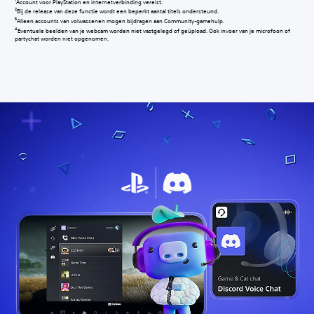
Account voor PlayStation en internetverbinding vereist.‎
Bij de release van deze functie wordt een beperkt aantal titels ondersteund.
Alleen accounts van volwassenen mogen bijdragen aan Community-gamehulp.‎
Eventuele beelden van je webcam worden niet vastgelegd of geüpload. Ook invoer van je microfoon of
partychat worden niet opgenomen.