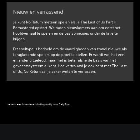
Nieuw en verrassend
Je kunt No Return meteen spelen als je The Last of Us Part II
Remastered opstart. We raden nieuwkomers aan om eerst het
hoofdverhaal te spelen en de basisprincipes onder de knie te
krijgen.
Dit speltype is bedoeld om de vaardigheden van zowel nieuwe als
terugkerende spelers op de proef te stellen. Er wordt wel het een
en ander uitgelegd, maar het is beter als je de basis van het
gevechtssysteem al kent. Hoe vertrouwd je ook bent met The Last
of Us, No Return zal je zeker weten te verrassen.
‎*Je hebt een internetverbinding nodig voor Daily Run.