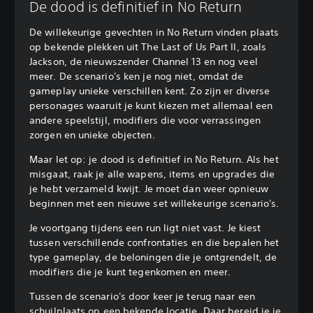
De dood is definitief in No Return
De willekeurige gevechten in No Return vinden plaats
op bekende plekken uit The Last of Us Part II, zoals
Jackson, de nieuwszender Channel 13 en nog veel
meer. De scenario's ken je nog niet, omdat de
gameplay unieke verschillen kent. Zo zijn er diverse
personages waaruit je kunt kiezen met allemaal een
andere speelstijl, modifiers die voor verrassingen
zorgen en unieke objecten.
Maar let op: je dood is definitief in No Return. Als het
misgaat, raak je alle wapens, items en upgrades die
je hebt verzameld kwijt. Je moet dan weer opnieuw
beginnen met een nieuwe set willekeurige scenario's.
Je voortgang tijdens een run ligt niet vast. Je kiest
tussen verschillende confrontaties en die bepalen het
type gameplay, de beloningen die je ontgrendelt, de
modifiers die je kunt tegenkomen en meer.
Tussen de scenario's door keer je terug naar een
schuilplaats op een bekende locatie. Daar bereid je je