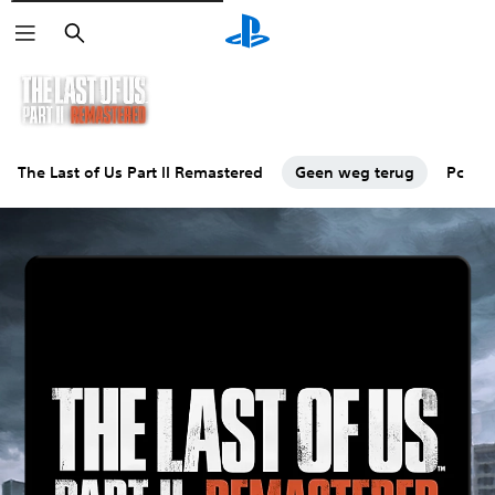
Zoeken
The Last of Us Part II Remastered
Geen weg terug
Pc