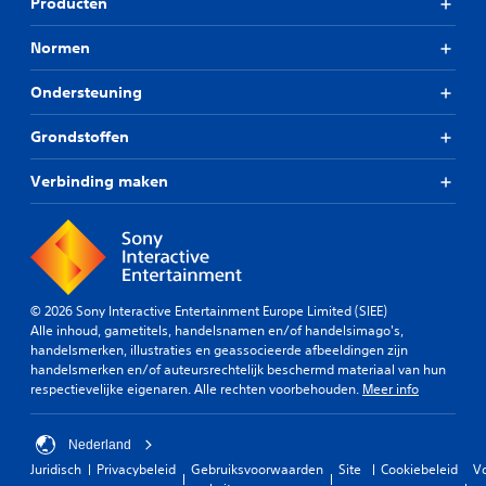
Producten
Normen
Ondersteuning
Grondstoffen
Verbinding maken
© 2026 Sony Interactive Entertainment Europe Limited (SIEE)
Alle inhoud, gametitels, handelsnamen en/of handelsimago's,
handelsmerken, illustraties en geassocieerde afbeeldingen zijn
handelsmerken en/of auteursrechtelijk beschermd materiaal van hun
respectievelijke eigenaren. Alle rechten voorbehouden.
Meer info
Nederland
Juridisch
Privacybeleid
Gebruiksvoorwaarden
Site
Cookiebeleid
V