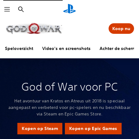
Zoeken
Koop nu
Speloverzicht
Video's en screenshots
Achter de scherm
God of War voor PC
Het avontuur van Kratos en Atreus uit 2018 is speciaal
aangepast en verbeterd voor pc-spelers en nu beschikbaar
via Steam en Epic Games Store.
Kopen op Steam
Kopen op Epic Games