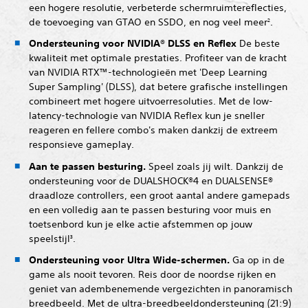
een hogere resolutie, verbeterde schermruimtereflecties,
de toevoeging van GTAO en SSDO, en nog veel meer
.
2
Ondersteuning voor NVIDIA® DLSS en Reflex
De beste
kwaliteit met optimale prestaties. Profiteer van de kracht
van NVIDIA RTX™-technologieën met 'Deep Learning
Super Sampling' (DLSS), dat betere grafische instellingen
combineert met hogere uitvoerresoluties. Met de low-
latency-technologie van NVIDIA Reflex kun je sneller
reageren en fellere combo's maken dankzij de extreem
responsieve gameplay.
Aan te passen besturing.
Speel zoals jij wilt. Dankzij de
ondersteuning voor de DUALSHOCK®4 en DUALSENSE®
draadloze controllers, een groot aantal andere gamepads
en een volledig aan te passen besturing voor muis en
toetsenbord kun je elke actie afstemmen op jouw
speelstijl
.
3
Ondersteuning voor Ultra Wide-schermen.
Ga op in de
game als nooit tevoren. Reis door de noordse rijken en
geniet van adembenemende vergezichten in panoramisch
breedbeeld. Met de ultra-breedbeeldondersteuning (21:9)