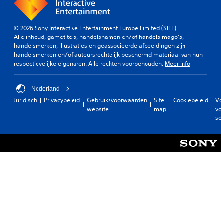
© 2026 Sony Interactive Entertainment Europe Limited (SIEE)
Alle inhoud, gametitels, handelsnamen en/of handelsimago's,
handelsmerken, illustraties en geassocieerde afbeeldingen zijn
handelsmerken en/of auteursrechtelijk beschermd materiaal van hun
respectievelijke eigenaren. Alle rechten voorbehouden.
Meer info
Nederland
Juridisch
Privacybeleid
Gebruiksvoorwaarden
Site
Cookiebeleid
V
website
map
vo
so