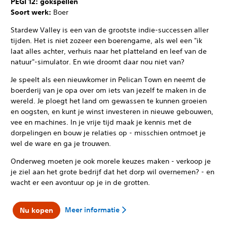
PEGI 12: gokspellen
Soort werk:
Boer
Stardew Valley is een van de grootste indie-successen aller
tijden. Het is niet zozeer een boerengame, als wel een "ik
laat alles achter, verhuis naar het platteland en leef van de
natuur"-simulator. En wie droomt daar nou niet van?
Je speelt als een nieuwkomer in Pelican Town en neemt de
boerderij van je opa over om iets van jezelf te maken in de
wereld. Je ploegt het land om gewassen te kunnen groeien
en oogsten, en kunt je winst investeren in nieuwe gebouwen,
vee en machines. In je vrije tijd maak je kennis met de
dorpelingen en bouw je relaties op - misschien ontmoet je
wel de ware en ga je trouwen.
Onderweg moeten je ook morele keuzes maken - verkoop je
je ziel aan het grote bedrijf dat het dorp wil overnemen? - en
wacht er een avontuur op je in de grotten.
Meer informatie
Nu kopen