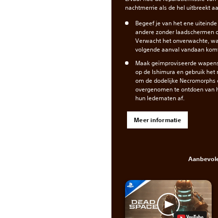
nachtmerrie als de hel uitbreekt 
Begeef je van het ene uiteinde
andere zonder laadschermen 
Verwacht het onverwachte, wa
volgende aanval vandaan komt
Maak geïmproviseerde wapens v
op de Ishimura en gebruik het
om de dodelijke Necromorphs 
overgenomen te ontdoen van h
hun ledematen af.
Meer informatie
Aanbevole