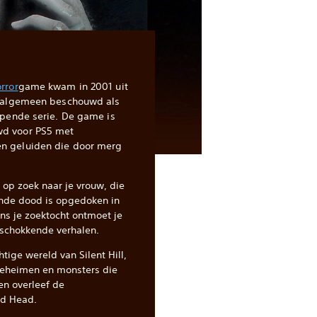
rror
game kwam in 2001 uit
t algemeen beschouwd als
opende serie. De game is
wd voor PS5 met
n geluiden die door merg
op zoek naar je vrouw, die
ende dood is opgedoken in
ns je zoektocht ontmoet je
schokkende verhalen.
tige wereld van Silent Hill,
 geheimen en monsters die
en overleef de
d Head.