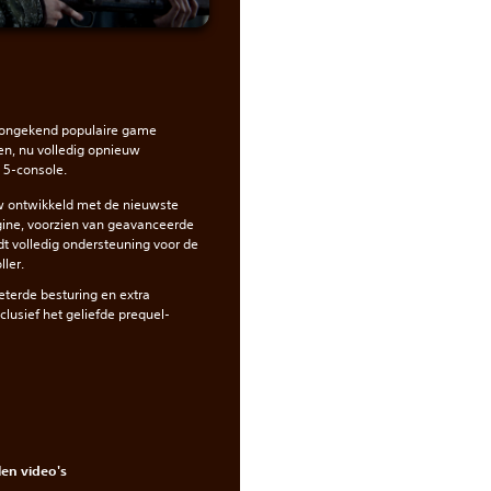
e ongekend populaire game
n, nu volledig opnieuw
 5-console.
 ontwikkeld met de nieuwste
ine, voorzien van geavanceerde
edt volledig ondersteuning voor de
ler.
terde besturing en extra
clusief het geliefde prequel-
en video's