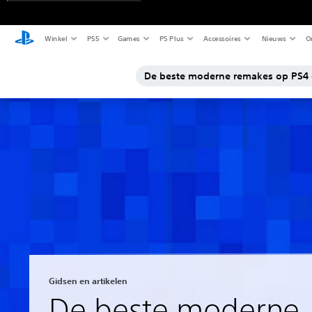
Winkel
PS5
Games
PS Plus
Accessoires
Nieuws
O
De beste moderne remakes op PS4 
Gidsen en artikelen
De beste moderne