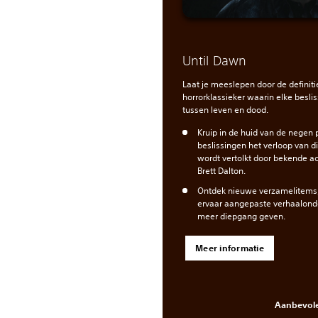
Until Dawn
Laat je meeslepen door de definiti
horrorklassieker waarin elke besli
tussen leven en dood.
Kruip in de huid van de negen
beslissingen het verloop van di
wordt vertolkt door bekende a
Brett Dalton.
Ontdek nieuwe verzamelitems
ervaar aangepaste verhaalonde
meer diepgang geven.
Meer informatie
Aanbevole