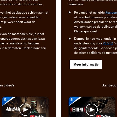
aan boord van de USG Ishimura.
verrassen.
 van het geplaagde schip naar het
Reis met het geliefde
Resident
of gesneden camerabeelden.
af naar het Spaanse plattela
nt je weer nooit waar de
Amerikaanse president, te r
.
welkom van de dorpelingen di
Plagas-parasiet.
an de materialen die je vindt
 reparatiegereedschap van Isaac
Dompel je nog meer onder in 
die het ruimteschip hebben
ondersteuning voor
PS VR2
‎. 
un ledematen. Denk eraan: snij
de geïnfecteerde Ganados tij
de sfeer op tijdens de rusti
Meer informatie
n video's
Aanbevol