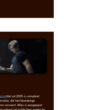
orror
titel uit 2005 is compleet
make, die het bloederige
n serveert. Alles is aangepast
et verhaal zal echte fans weten te