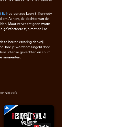
 Evil
-personage Leon S. Kennedy
nd om Ashley, de dochter van de
edden. Maar verwacht geen warm
e geïnfecteerd zijn met de Las
deze horror-ervaring dankzij
Voel hoe je wordt omsingeld door
dens intense gevechten en snuif
gere momenten.
en video's