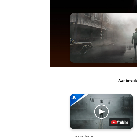
Aanbevole
Teasertrailer