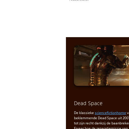
Dead Space
De klassieke
sciencefictionhorror
v
beklemmende Dead Space uit 200
tot zijn recht dankzij de baanbrek
Ervaar hoe de reparatiemissie van 