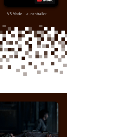
VR Mode - launchtrailer