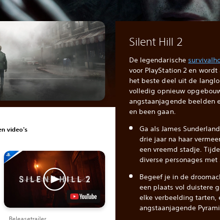
Silent Hill 2
De legendarische
survivalho
voor PlayStation 2 en word
het beste deel uit de langl
volledig opnieuw opgebou
angstaanjagende beelden e
en been gaan.
Ga als James Sunderland 
n video's
drie jaar na haar verme
een vreemd stadje. Tijde
diverse personages met 
Begeef je in de droomach
een plaats vol duistere
elke verbeelding tarten, 
angstaanjagende Pyrami
Releasetrailer