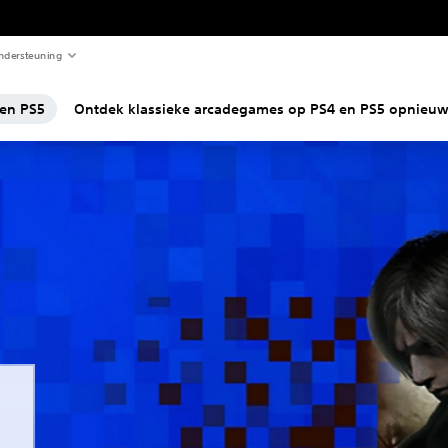
ndersteuning
en PS5
Ontdek klassieke arcadegames op PS4 en PS5 opnieu