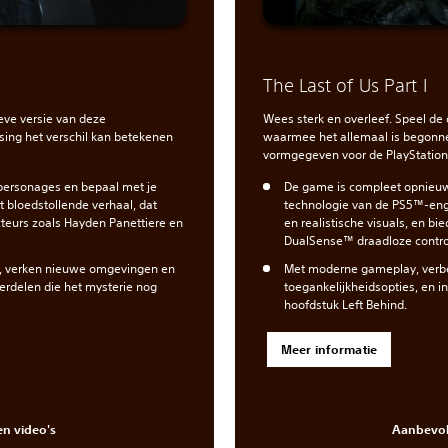
The Last of Us Part I
eve versie van deze
Wees sterk en overleef. Speel d
ssing het verschil kan betekenen
waarmee het allemaal is begonne
vormgegeven voor de PlayStation
 personages en bepaal met je
De game is compleet opnieuw
t bloedstollende verhaal, dat
technologie van de PS5™-eng
cteurs zoals Hayden Panettiere en
en realistische visuals, en bi
DualSense™ draadloze control
, verken nieuwe omgevingen en
Met moderne gameplay, verbe
rdelen die het mysterie nog
toegankelijkheidsopties, en in
hoofdstuk Left Behind.
Meer informatie
n video's
Aanbevol