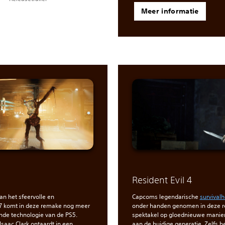
Meer informatie
Resident Evil 4
an het sfeervolle en
Capcoms legendarische
survivalh
7 komt in deze remake nog meer
onder handen genomen in deze re
ende technologie van de PS5.
spektakel op gloednieuwe maniere
Isaac Clark ontaardt in een
aan de huidige generatie. Zelfs h