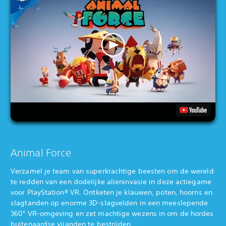
Animal Force
Verzamel je team van superkrachtige beesten om de wereld
te redden van een dodelijke alieninvasie in deze actiegame
voor PlayStation® VR. Ontketen je klauwen, poten, hoorns en
slagtanden op enorme 3D-slagvelden in een meeslepende
360° VR-omgeving en zet machtige wezens in om de hordes
buitenaardse vijanden te bestrijden.