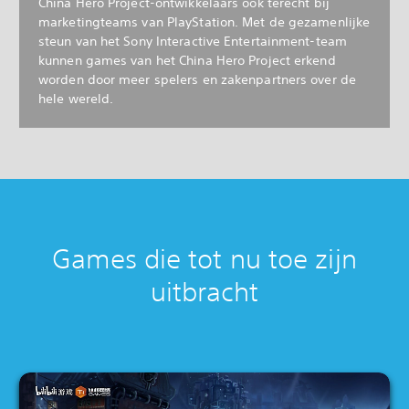
China Hero Project-ontwikkelaars ook terecht bij
marketingteams van PlayStation. Met de gezamenlijke
steun van het Sony Interactive Entertainment-team
kunnen games van het China Hero Project erkend
worden door meer spelers en zakenpartners over de
hele wereld.
Games die tot nu toe zijn
uitbracht