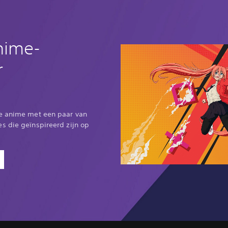
nime-
r
se anime met een paar van
s die geïnspireerd zijn op