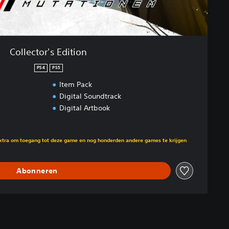
Collector's Edition
PS4
PS5
Item Pack
Digital Soundtrack
Digital Artbook
n opzichte van de oorspronkelijke prijs van €29,99
Extra om toegang tot deze game en nog honderden andere games te krijgen
Abonneren