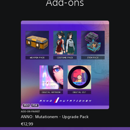
Add-ons
PS5
PS4
ADD-ON-PAKKET
ANNO: Mutationem - Upgrade Pack
€12,99