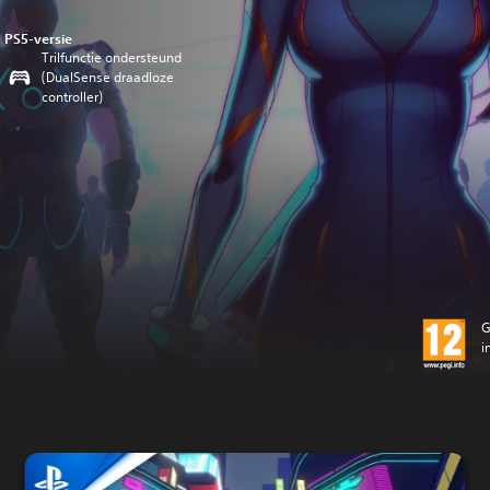
PS5-versie
Trilfunctie ondersteund
(DualSense draadloze
controller)
G
i