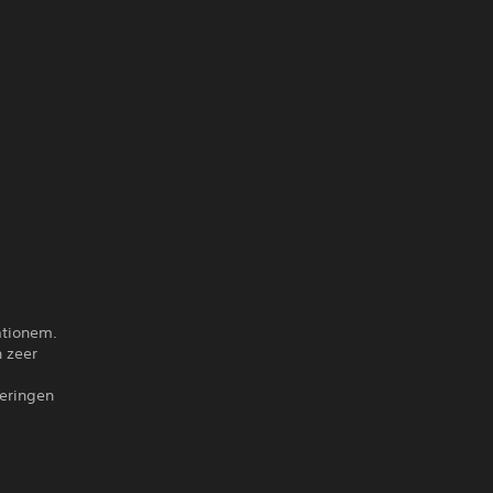
ationem.
n zeer
peringen