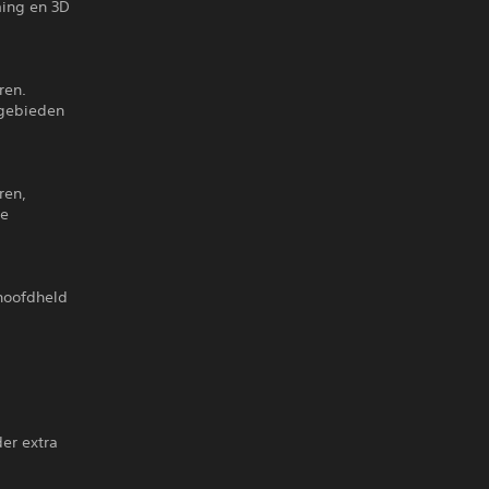
ming en 3D
ren.
 gebieden
ren,
re
 hoofdheld
der extra