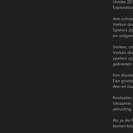
Unieke 2D
Explorati
Ann schop
Verken div
Spelers zi
en ontgre
Verken, on
Verken div
spelers zi
gebieden 
Een duiste
Een groots
Ann en ha
Knutselen
Verzamel,
uitrusting
Als je de 
kosten kri