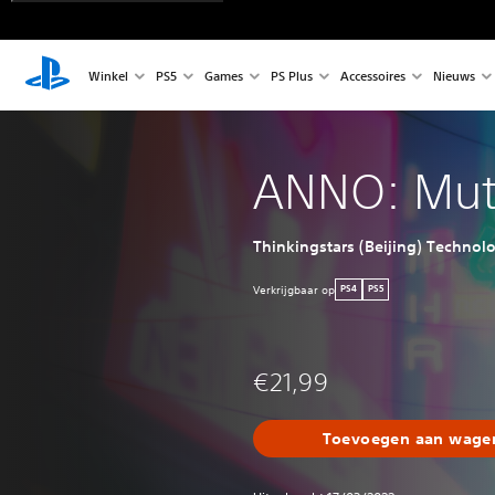
Winkel
PS5
Games
PS Plus
Accessoires
Nieuws
ANNO: Mut
Thinkingstars (Beijing) Technol
Verkrijgbaar op
PS4
PS5
€21,99
Toevoegen aan wagen