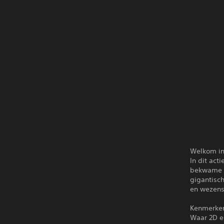
Welkom in
In dit act
bekwame c
gigantisc
en wezens
Kenmerke
Waar 2D e