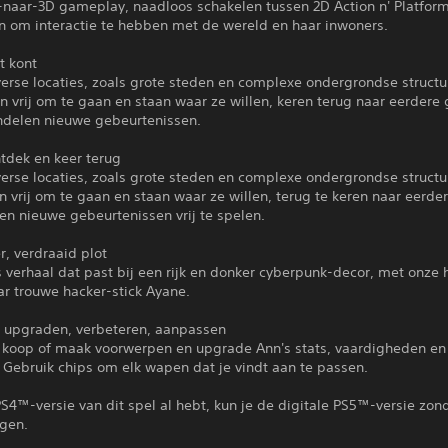
-naar-3D gameplay, naadloos schakelen tussen 2D Action n' Platfor
on om interactie te hebben met de wereld en haar inwoners.
t kont
erse locaties, zoals grote steden en complexe ondergrondse structu
jn vrij om te gaan en staan waar ze willen, keren terug naar eerdere
ndelen nieuwe gebeurtenissen.
tdek en keer terug
erse locaties, zoals grote steden en complexe ondergrondse structu
jn vrij om te gaan en staan waar ze willen, terug te keren naar eerde
en nieuwe gebeurtenissen vrij te spelen.
r, verdraaid plot
 verhaal dat past bij een rijk en donker cyberpunk-decor, met onze
ar trouwe hacker-stick Ayane.
, upgraden, verbeteren, aanpassen
 koop of maak voorwerpen en upgrade Ann's stats, vaardigheden en
. Gebruik chips om elk wapen dat je vindt aan te passen.
PS4™-versie van dit spel al hebt, kun je de digitale PS5™-versie zon
jgen.