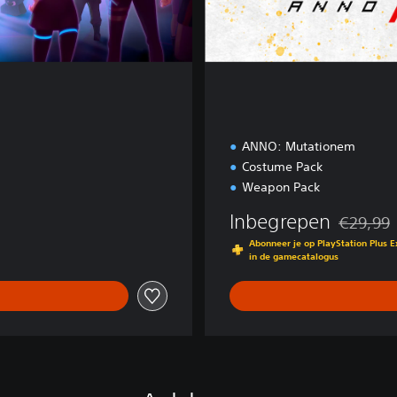
i
t
i
o
n
ANNO: Mutationem
Costume Pack
Weapon Pack
Inbegrepen
€29,99
Korting te
Abonneer je op PlayStation Plus 
in de gamecatalogus