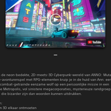
 de neon-bedekte, 2D-meets-3D Cyberpunk-wereld van ANNO: Mut
ie-avonturenspel met RPG-elementen kruip je in de huid van Ann: ee
ombat-getrainde eenzame wolf op een persoonlijke missie in een
he Metropolis, vol sinistere megacorporaties, mysterieuze randgroe
 die bizarder zijn dan woorden kunnen uitdrukken.
n:
n 3D elkaar ontmoeten