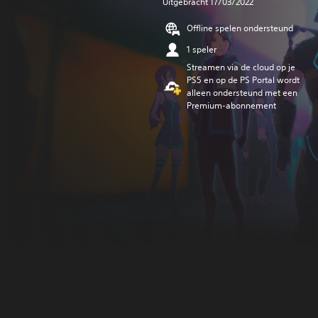
Uitgebracht 17/03/2022
Offline spelen ondersteund
1 speler
Streamen via de cloud op je
PS5 en op de PS Portal wordt
alleen ondersteund met een
Premium-abonnement