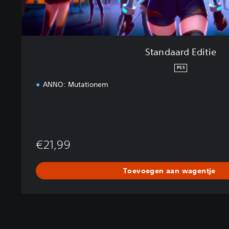
i
e
Standaard Editie
PS5
ANNO: Mutationem
€21,99
Toevoegen aan wagentje