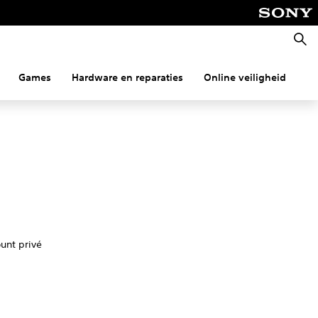
Zoeke
Games
Hardware en reparaties
Online veiligheid
Co
unt privé