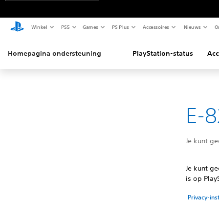
Winkel
PS5
Games
PS Plus
Accessoires
Nieuws
O
Homepagina ondersteuning
PlayStation-status
Acc
E-8
Je kunt g
Je kunt g
is op Play
Privacy-ins