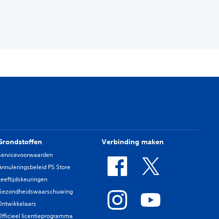
Grondstoffen
Verbinding maken
Servicevoorwaarden
Annuleringsbeleid PS Store
Leeftijdskeuringen
Gezondheidswaarschuwing
Ontwikkelaars
Officieel licentieprogramma