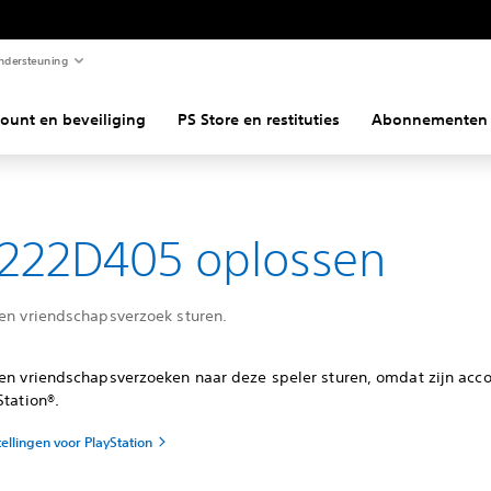
ndersteuning
ount en beveiliging
PS Store en restituties
Abonnementen
222D405 oplossen
een vriendschapsverzoek sturen.
een vriendschapsverzoeken naar deze speler sturen, omdat zijn acco
Station®.
tellingen voor PlayStation