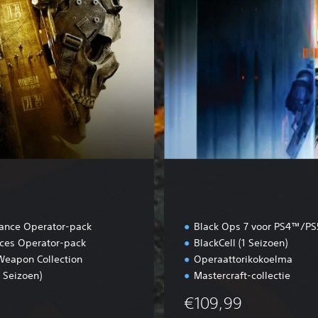
l
t
liance Operator-pack
Black Ops 7 voor PS4™/PS
rces Operator-pack
BlackCell (1 Seizoen)
Weapon Collection
Operaattorikokoelma
1 Seizoen)
Mastercraft-collectie
€109,99