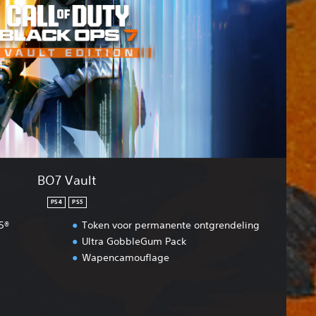
BO7 Vault
PS4
PS5
5®
Token voor permanente ontgrendeling
Ultra GobbleGum Pack
Wapencamouflage