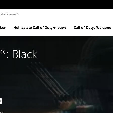
ndersteuning
ken
Het laatste Call of Duty-nieuws
Call of Duty: Warzone
y®: Black
%
van de oorspronkelijke prijs van €79,99