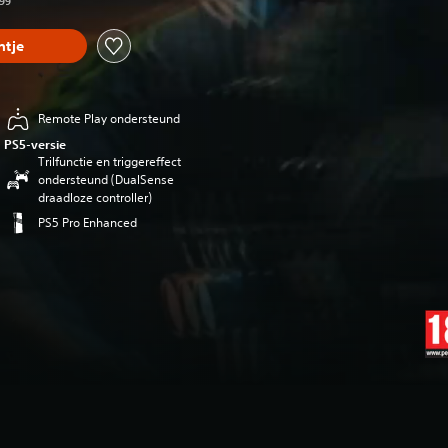
,99
tje
Remote Play ondersteund
PS5-versie
Trilfunctie en triggereffect
ondersteund (DualSense
draadloze controller)
PS5 Pro Enhanced