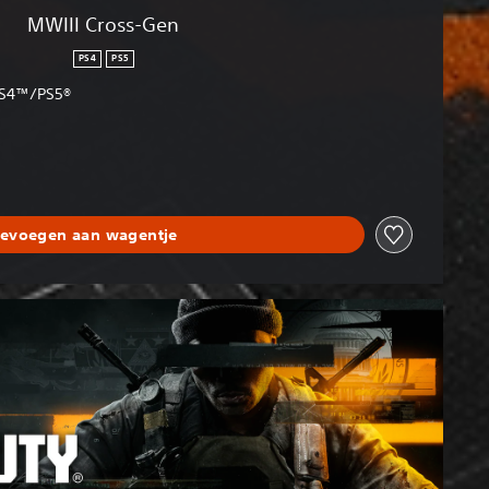
MWIII Cross-Gen
PS4
PS5
 PS4™/PS5®
evoegen aan wagentje