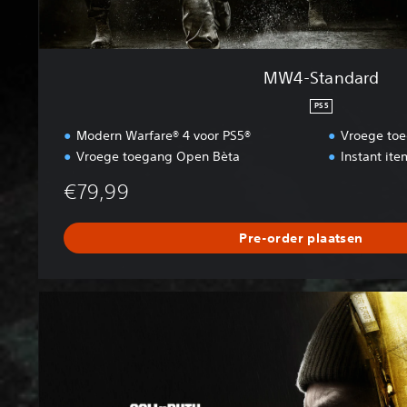
MW4-Standard
PS5
Modern Warfare® 4 voor PS5®
Vroege to
Vroege toegang Open Bèta
Instant it
€79,99
Pre-order plaatsen
M
W
4
V
a
u