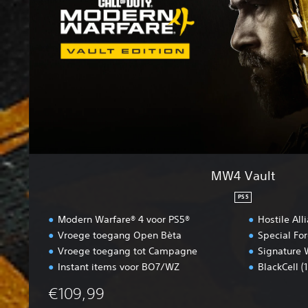
l
t
MW4 Vault
PS5
Modern Warfare® 4 voor PS5®
Hostile Al
Vroege toegang Open Bèta
Special Fo
Vroege toegang tot Campagne
Signature 
Instant items voor BO7/WZ
BlackCell (
€109,99