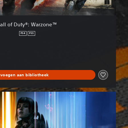
all of Duty®: Warzone™
PS4
PS5
voegen aan bibliotheek