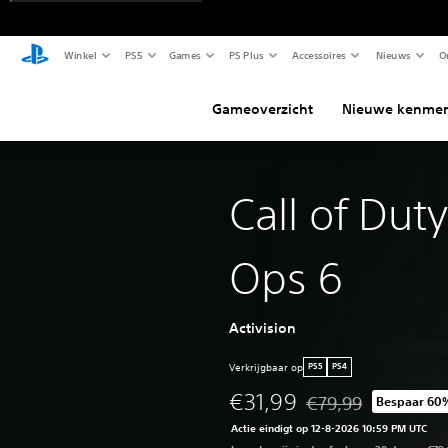
Winkel
PS5
Games
PS Plus
Accessoires
Nieuws
O
Gameoverzicht
Nieuwe kenmer
Call of Dut
Ops 6
Activision
Verkrijgbaar op
PS5
PS4
€31,99
€79,99
Bespaar 60
Korting ten opzichte 
Actie eindigt op 12-8-2026 10:59 PM UTC