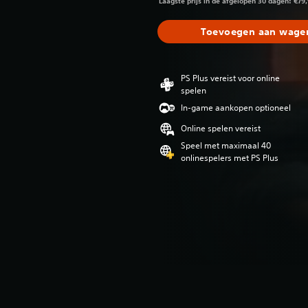
Laagste prijs in de afgelopen 30 dagen: €79
Toevoegen aan wagen
PS Plus vereist voor online
spelen
In-game aankopen optioneel
Online spelen vereist
Speel met maximaal 40
onlinespelers met PS Plus