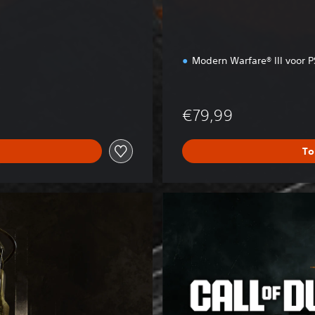
Modern Warfare® III voor
rijs van €79,99
€79,99
To
B
O
6
C
r
o
s
s