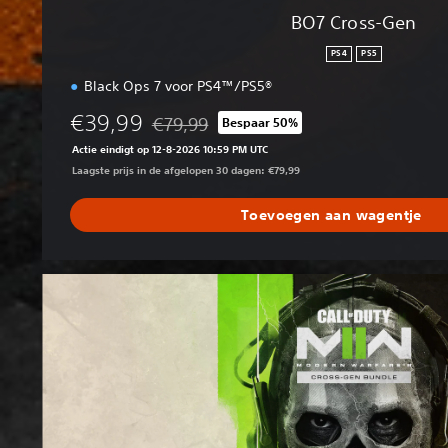
BO7 Cross-Gen
PS4
PS5
Black Ops 7 voor PS4™/PS5®
€39,99
€79,99
Bespaar 50%
Korting ten opzichte van de oorspronkelijke p
Actie eindigt op 12-8-2026 10:59 PM UTC
Laagste prijs in de afgelopen 30 dagen: €79,99
Toevoegen aan wagentje
M
W
I
I
C
r
o
s