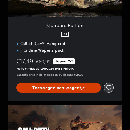
d
i
t
i
Standard Edition
o
n
PS4
Call of Duty®: Vanguard
Frontline Wapens-pack
€17,49
€69,99
Bespaar 75%
Korting ten opzichte van de oorspronkelijke prijs
Actie eindigt op 12-8-2026 10:59 PM UTC
Laagste prijs in de afgelopen 30 dagen: €69,99
Toevoegen aan wagentje
C
r
o
s
s