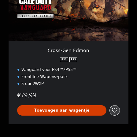
-
G
e
n
E
d
i
t
Cross-Gen Edition
i
o
PS4
PS5
n
Vanguard voor PS4™/PS5™
Frontline Wapens-pack
5 uur 2WXP
€79,99
Toevoegen aan wagentje