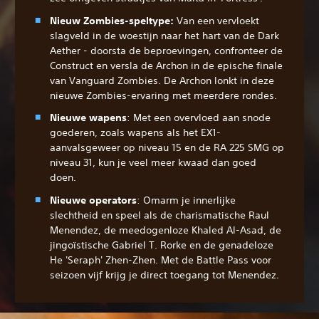
Nieuw Zombies-speltype:
Van een vervloekt
slagveld in de woestijn naar het hart van de Dark
Aether - doorsta de beproevingen, confronteer de
Construct en versla de Archon in de epische finale
van Vanguard Zombies. De Archon lonkt in deze
nieuwe Zombies-ervaring met meerdere rondes.
Nieuwe wapens
: Met een overvloed aan snode
goederen, zoals wapens als het EX1-
aanvalsgeweer op niveau 15 en de RA 225 SMG op
niveau 31, kun je veel meer kwaad dan goed
doen.
Nieuwe operators
: Omarm je innerlijke
slechtheid en speel als de charismatische Raul
Menendez, de meedogenloze Khaled Al-Asad, de
jingoïstische Gabriel T. Rorke en de genadeloze
He 'Seraph' Zhen-Zhen. Met de Battle Pass voor
seizoen vijf krijg je direct toegang tot Menendez.