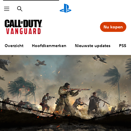
Zoeken
Nu kopen
Overzicht
Hoofdkenmerken
Nieuwste updates
PS5-f