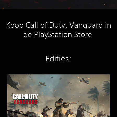
Koop Call of Duty: Vanguard in
de PlayStation Store
Edities:
S
t
a
n
d
a
r
d
E