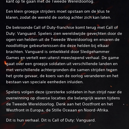
kant op te gaan met de Tweede Wereldoorlog.
Een klein groepje strijders moet opstaan om de klus te
klaren, zodat de wereld de oorlog achter zich kan laten.
De bekroonde Call of Duty-franchise komt terug met Call of
Duty: Vanguard. Spelers zien wereldwijde gevechten door de
ogen van helden uit de Tweede Wereldoorlog en ervaren de
noodlottige gebeurtenissen die deze helden bij elkaar
brachten. Vanguard is ontwikkeld door Sledgehammer
Games en vertelt een uiterst meeslepend verhaal. De game
gaat over een groepje soldaten uit verschillende landen en
met verschillende achtergronden die samen strijden tegen
het grote gevaar, de koers van de oorlog veranderen en het
bestaan van speciale eenheden inluiden.
Spelers volgen deze ijzersterke soldaten in hun strijd naar de
overwinning op diverse locaties die belangrijk waren tijdens
de Tweede Wereldoorlog. Denk aan het Oostfront en het
Westfront in Europa, de Stille Oceaan en Noord-Afrika.
Dit is hun verhaal. Dit is Call of Duty: Vanguard.