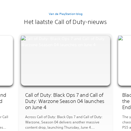
Van de PlayStation-blog
Het laatste Call of Duty-nieuws
and
Call of Duty: Black Ops 7 and Call of
Bla
d
Duty: Warzone Season 04 launches
the
on June 4
End
 Call
Across Call of Duty: Black Ops 7 and Call of Duty:
The y
Warzone, Season 04 delivers another massive
chaos
es
content drop, launching Thursday, June 4.
PS5 a