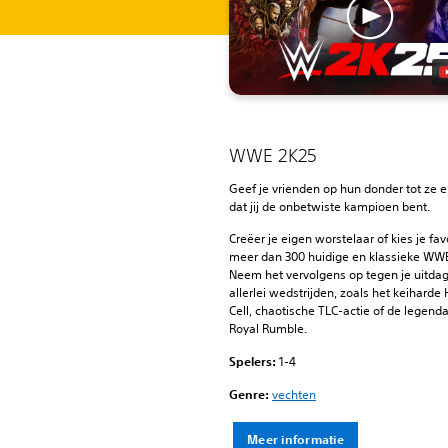
WWE 2K25
Geef je vrienden op hun donder tot ze 
dat jij de onbetwiste kampioen bent.
Creëer je eigen worstelaar of kies je favo
meer dan 300 huidige en klassieke WWE
Neem het vervolgens op tegen je uitdag
allerlei wedstrijden, zoals het keiharde H
Cell, chaotische TLC-actie of de legend
Royal Rumble.
Spelers:
1-4
Genre:
vechten
Meer informatie