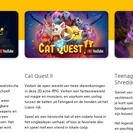
Cat Quest II
Teenage
Shredd
realistische
Verken de open wereld van twee dierenkoningen
chzelf.
in deze 2D actie-RPG. Verken een fantasiewereld
Geniet van 
vol magie en monsters, en voorkom een oorlog
vechtmecha
s weer
tussen de katten uit Felingard en de honden uit het
je kunt spe
igbare
Lupus-rijk.
bondgenote
 wapens en
zijn trouwe
in een
Speel als een heroïsche kat of een nobele hond in
even. Het
het singleplayer-verhaal, of kies je favoriete dier
Het legenda
ar wint.
en speel met een vriend in lokale coöp.
en prachtig