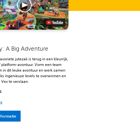
y: A Big Adventure
voriete jutezak is terug in een kleurrijk,
f platform-avontuur. Vorm een team
n in dit leuke avontuur en werk samen
ks ingenieuze levels te overwinnen en
Vex te verslaan.
4
ie
nformatie