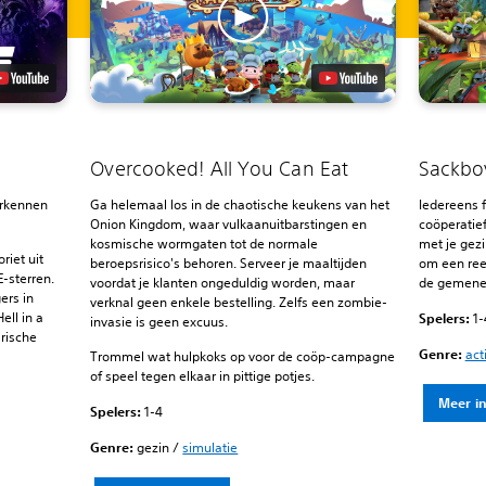
Overcooked! All You Can Eat
Sackbo
erkennen
Ga helemaal los in de chaotische keukens van het
Iedereens fa
Onion Kingdom, waar vulkaanuitbarstingen en
coöperatie
kosmische wormgaten tot de normale
met je gezi
riet uit
beroepsrisico's behoren. Serveer je maaltijden
om een ree
-sterren.
voordat je klanten ongeduldig worden, maar
de gemene 
ers in
verknal geen enkele bestelling. Zelfs een zombie-
ell in a
Spelers:
1-
invasie is geen excuus.
arische
Genre:
act
Trommel wat hulpkoks op voor de coöp-campagne
of speel tegen elkaar in pittige potjes.
Meer i
Spelers:
1-4
Genre:
gezin /
simulatie