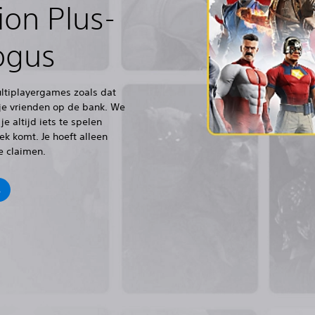
ion Plus-
ogus
ultiplayergames zoals dat
 je vrienden op de bank. We
e altijd iets te spelen
k komt. Je hoeft alleen
te claimen.
s