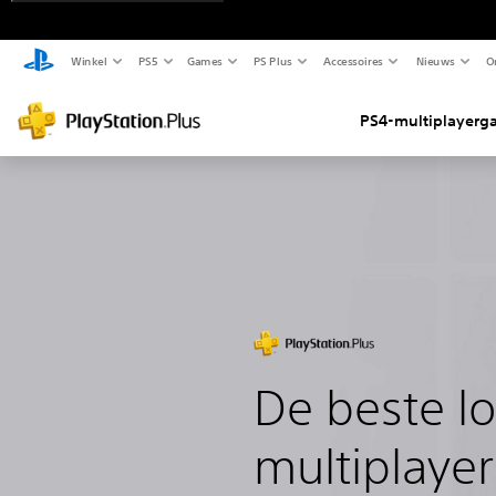
Winkel
PS5
Games
PS Plus
Accessoires
Nieuws
O
PS4-multiplayerg
De beste lo
multiplaye