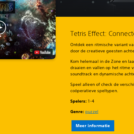
Tetris Effect: Connec
Ontdek een ritmische variant va
door de creatieve geesten achte
Kom helemaal in de Zone en laa
draaien en vallen op het ritme
soundtrack en dynamische acht
Speel alleen of check de versch
coöperatieve speltypen.
Spelers:
1-4
Genre:
puzzel
Meer informatie