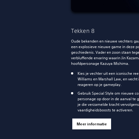
Tekken 8
Oude bekenden en nieuwe vechters gaan
een explosieve nieuwe game in deze pop
geschiedenis. Vader en zoon staan tege
verbluffende ervaring waarin Jin Kaza
hoofdpersonage Kazuya Mishima.
Kies je vechter uit een iconische r
Williams en Marshall Law, en vecht
reageren op je gameplay.
Gebruik Special Style om nieuwe co
personage op door in de aanval te 
je die verzamelde kracht vervolgen
vaardigheidsboosts te activeren.
Meer informatie