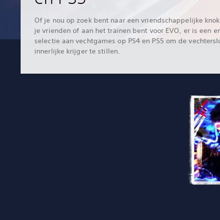
Of je nou op zoek bent naar een vriendschappelijke knok
je vrienden of aan het trainen bent voor EVO, er is een 
selectie aan vechtgames op PS4 en PS5 om de vechterslu
innerlijke krijger te stillen.