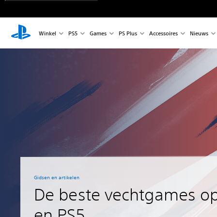
Winkel
PS5
Games
PS Plus
Accessoires
Nieuws
Gidsen en artikelen
De beste vechtgames o
en PS5