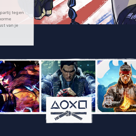
partij tegen
enorme
st van je