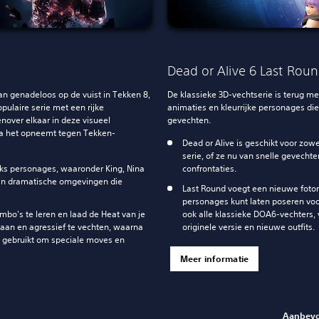
Dead or Alive 6 Last Rou
 genadeloos op de vuist in Tekken 8,
De klassieke 3D-vechtserie is terug met
ulaire serie met een rijke
animaties en kleurrijke personages di
nover elkaar in deze visueel
gevechten.
ma het opneemt tegen Tekken-
Dead or Alive is geschikt voor zo
serie, of ze nu van snelle gevecht
eeks personages, waaronder King, Nina
confrontaties.
 in dramatische omgevingen die
Last Round voegt een nieuwe fotom
personages kunt laten poseren voo
mbo's te leren en laad de Heat van je
ook alle klassieke DOA6-vechters, 
gaan en agressief te vechten, waarna
originele versie en nieuwe outfits.
s gebruikt om speciale moves en
Meer informatie
Aanbevo