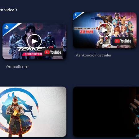
n video's
Aankondigingstrailer
Verhaaltrailer