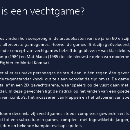
 is een vechtgame?
s vinden hun oorsprong in de
arcadekasten van de jaren 80
en zij
e allereerste gamegenres. Hoewel de games flink zijn geëvolueerd, 
ende concept van vechtgames hetzelfde gebleven – van klassiekers
amp (1984) en Mat Mania (1985) tot de nieuwste delen van moderne 
 Fighter en Mortal Kombat.
et allerlei unieke personages de strijd aan in één-tegen-één-gevec
de tegenstander knock-out te slaan voordat de tijd om is. De game
tal af in een 2D-gevechtsarena, waar spelers op de vuist gaan met
der. In deze gevechten ligt de nadruk op het vinden van een goede 
 van combo's, het incasseren van klappen en het uitvoeren van spe
.
elopen decennia zijn vechtgames steeds complexer geworden en is
id tot een subcultuur in games, compleet met ingewikkelde jargon,
rijden en bekende kampioenschapsspelers.