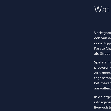
Wat
Vechtgame
een van d
onderligg
Karate Ch
als Street
Spelers m
proberen 
zich mees
tegenstan
het maken
aanvallen
In de afg
uitgegroe
livewedst