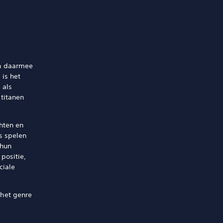
n daarmee
is het
 als
titanen
hten en
s spelen
 hun
positie,
ciale
 het genre