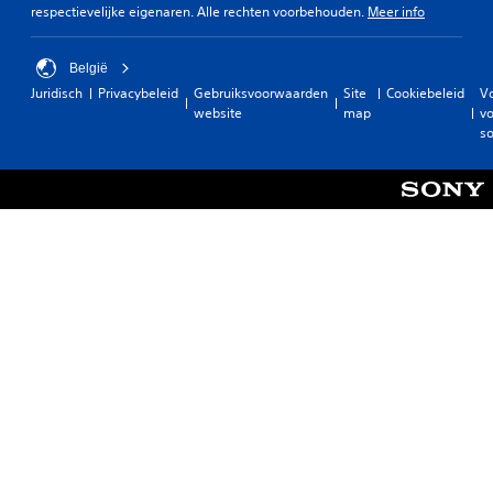
respectievelijke eigenaren. Alle rechten voorbehouden.
Meer info
België
Juridisch
Privacybeleid
Gebruiksvoorwaarden
Site
Cookiebeleid
V
website
map
vo
so