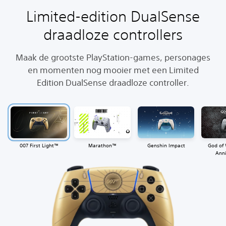
Limited-edition DualSense
draadloze controllers
Maak de grootste PlayStation-games, personages
en momenten nog mooier met een Limited
Edition DualSense draadloze controller.
‎007 First Light™
Marathon™
Genshin Impact
God of
Anni