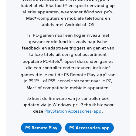
kabel of via Bluetooth® en speel eenvoudig op
allerlei apparaten, waaronder Windows-pc's,
Mac®-computers en mobiele telefoons en
tablets met Android of iOS.
Til PC-gamen naar een hoger niveau met
geavanceerde functies zoals haptische
feedback en adaptieve triggers en geniet van
talloze titels uit een groot assortiment
8
populaire PC-titels
. Speel duizenden games
die een controller ondersteunen, inclusief
6
games die je met de PS Remote Play-app
van
je PS4™- of PS5-console streamt naar je PC,
5
Mac
of compatibele mobiele apparaten.
Je kunt de firmware van je controller ook
updaten via je Windows-pc. Gebruik hiervoor
deze
PlayStation Accessories-app
.
PS Remote Play
PS Accessories-app