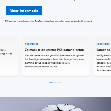
Meer informatie
PS5-console, consolepaneel en DualSense draadloze controller worden afzonderlijk verkocht.
Kopersgids
Kopersgids
Zo maak je de ultieme PS5 gaming-setup
Samen sp
llers,
e PS5™- of
Van de beste tv's en geluidssystemen voor games
Nodig een t
tot handige extraatjes, lees hier hoe je thuis een
lokale mult
gaming-setup maakt waarmee je alle
console. Ki
concurrenten omver blaast.
intense sho
functies va
waarmee je 