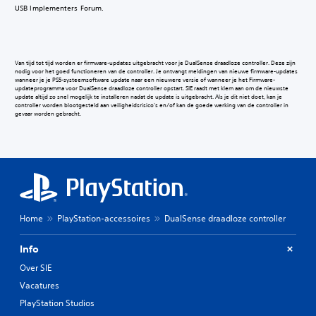
USB Implementers Forum.
Van tijd tot tijd worden er firmware-updates uitgebracht voor je DualSense draadloze controller. Deze zijn
nodig voor het goed functioneren van de controller. Je ontvangt meldingen van nieuwe firmware-updates
wanneer je je PS5-systeemsoftware update naar een nieuwere versie of wanneer je het Firmware-
updateprogramma voor DualSense draadloze controller opstart. SIE raadt met klem aan om de nieuwste
update altijd zo snel mogelijk te installeren nadat de update is uitgebracht. Als je dit niet doet, kan je
controller worden blootgesteld aan veiligheidsrisico's en/of kan de goede werking van de controller in
gevaar worden gebracht.
Home
PlayStation-accessoires
DualSense draadloze controller
Info
Over SIE
Vacatures
PlayStation Studios