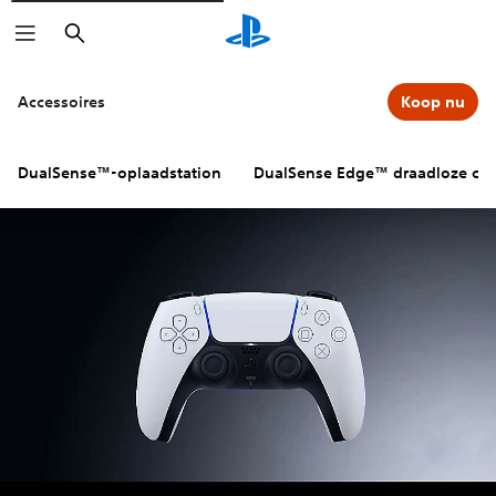
Zoeken
Klik op de
-symbolen voor meer in
Accessoires
Koop nu
DualSense™-oplaadstation
DualSense Edge™ draadloze cont