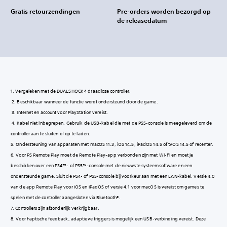
Gratis retourzendingen
Pre-orders worden bezorgd op
de releasedatum
‎1. Vergeleken met de DUALSHOCK 4 draadloze controller.
‎ 2. Beschikbaar wanneer de functie wordt ondersteund door de game.
‎ 3. Internet en account voor PlayStation vereist.
‎ 4. Kabel niet inbegrepen. Gebruik de USB-kabel die met de PS5-console is meegeleverd om de
controller aan te sluiten of op te laden.
5. Ondersteuning van apparaten met macOS 11.3, iOS 14.5, iPadOS 14.5 of tvOS 14.5 of recenter.
6. Voor PS Remote Play moet de Remote Play-app verbonden zijn met Wi-Fi en moet je
beschikken over een PS4™- of PS5™-console met de nieuwste systeemsoftware en een
ondersteunde game. Sluit de PS4- of PS5-console bij voorkeur aan met een LAN-kabel. Versie 4.0
van de app Remote Play voor iOS en iPadOS of versie 4.1 voor macOS is vereist om games te
spelen met de controller aangesloten via Bluetooth®.
7. Controllers zijn afzonderlijk verkrijgbaar.
8. Voor haptische feedback, adaptieve triggers is mogelijk een USB-verbinding vereist. Deze