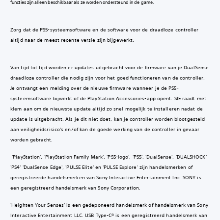
functies zijn alleen beschikbaar als ze worden ondersteund in de game.
Zorg dat de PS5-systeemsoftware en de software voor de draadloze controller
altijd naar de meest recente versie zijn bijgewerkt.
Van tijd tot tijd worden er updates uitgebracht voor de firmware van je DualSense
draadloze controller die nodig zijn voor het goed functioneren van de controller.
Je ontvangt een melding over de nieuwe firmware wanneer je de PS5-
systeemsoftware bijwerkt of de PlayStation Accessories-app opent. SIE raadt met
klem aan om de nieuwste update altijd zo snel mogelijk te installeren nadat de
update is uitgebracht. Als je dit niet doet, kan je controller worden blootgesteld
aan veiligheidsrisico's en/of kan de goede werking van de controller in gevaar
worden gebracht.
'PlayStation', 'PlayStation Family Mark', 'PS5-logo', 'PS5', 'DualSense', 'DUALSHOCK'
'PS4' 'DualSense Edge', 'PULSE Elite' en 'PULSE Explore' zijn handelsmerken of
geregistreerde handelsmerken van Sony Interactive Entertainment Inc. SONY is
een geregistreerd handelsmerk van Sony Corporation.‎
'Heighten Your Senses' is een gedeponeerd handelsmerk of handelsmerk van Sony
Interactive Entertainment LLC. USB Type-C® is een geregistreerd handelsmerk van