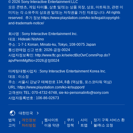
© 2026 Sony Interactive Entertainment LLC
모든 콘텐츠, 게임 타이틀, 상호 및/또는 상품 외장, 상표, 아트워크, 관련 이
미지는 각 소유주의 상표권 및/또는 저작권을 가진 자료입니다. All rights
reserved. 추가 정보:
https://www.playstation.com/ko-kr/legal/copyright-
and-trademark-notice/
회사명 : Sony Interactive Entertainment Inc.
대표 : Hideaki Nishino
주소 : 1-7-1 Konan, Minato-ku, Tokyo, 108-0075 Japan
통신판매업 신고 번호: 2026-공정-0024
사업자정보확인:
http://www.ftc.go.kr/selectBizOvrCommPop.do?
apvPermMgtNo=2026공정0024
마케팅대행사업자 : Sony Interactive Entertainment Korea Inc.
대표 : 이소정
주소 : 서울시 강남구 테헤란로 134, 8층 (역삼동, 포스코타워 역삼)
URL: https://www.playstation.com/ko-kr/support/
고객센터 TEL: 070-4732-6748, sie-ko-personalinfo@sony.com
사업자등록번호 : 106-86-02673
대한민국
법적
개인정보
웹사이트
쿠키
사이
정기 구독 서비스 환
고지
처리방침
이용 약관
정책
트맵
불/취소 요청