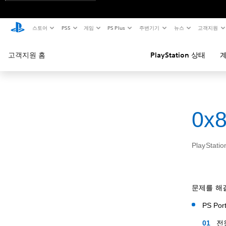
스토어
PS5
게임
PS Plus
주변기기
뉴스
고객지원
고객지원 홈
PlayStation 상태
계
0x
PlaySta
문제를 해
PS Po
전