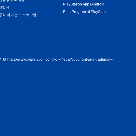
PlayStation App (Android)
개발자
Beta Program at PlayStation
공식 라이선스 프로그램
정보:
https://www.playstation.com/ko-kr/legal/copyright-and-trademark-