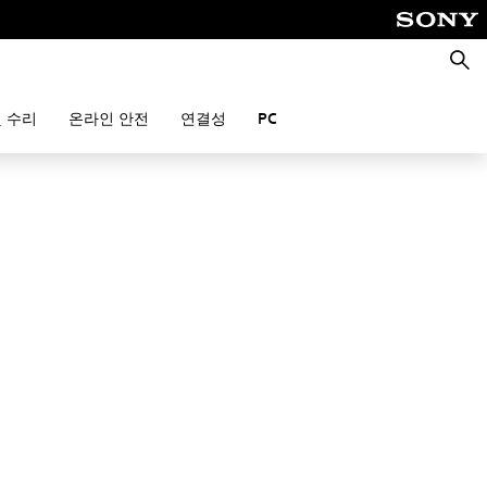
검
색
 수리
온라인 안전
연결성
PC