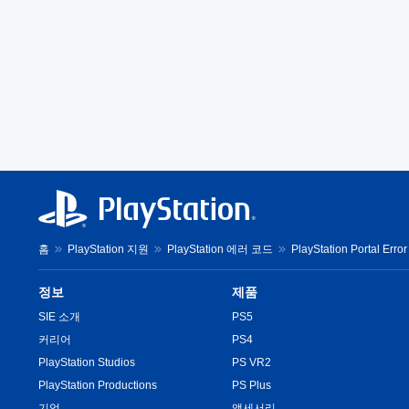
홈
PlayStation 지원
PlayStation 에러 코드
PlayStation Portal Erro
정보
제품
SIE 소개
PS5
커리어
PS4
PlayStation Studios
PS VR2
PlayStation Productions
PS Plus
기업
액세서리