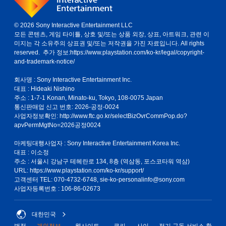
© 2026 Sony Interactive Entertainment LLC
모든 콘텐츠, 게임 타이틀, 상호 및/또는 상품 외장, 상표, 아트워크, 관련 이
미지는 각 소유주의 상표권 및/또는 저작권을 가진 자료입니다. All rights
reserved. 추가 정보:
https://www.playstation.com/ko-kr/legal/copyright-
and-trademark-notice/
회사명 : Sony Interactive Entertainment Inc.
대표 : Hideaki Nishino
주소 : 1-7-1 Konan, Minato-ku, Tokyo, 108-0075 Japan
통신판매업 신고 번호: 2026-공정-0024
사업자정보확인:
http://www.ftc.go.kr/selectBizOvrCommPop.do?
apvPermMgtNo=2026공정0024
마케팅대행사업자 : Sony Interactive Entertainment Korea Inc.
대표 : 이소정
주소 : 서울시 강남구 테헤란로 134, 8층 (역삼동, 포스코타워 역삼)
URL: https://www.playstation.com/ko-kr/support/
고객센터 TEL: 070-4732-6748, sie-ko-personalinfo@sony.com
사업자등록번호 : 106-86-02673
대한민국
법적
개인정보
웹사이트
쿠키
사이
정기 구독 서비스 환