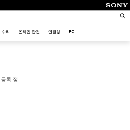
검
색
 수리
온라인 안전
연결성
PC
 등록 정