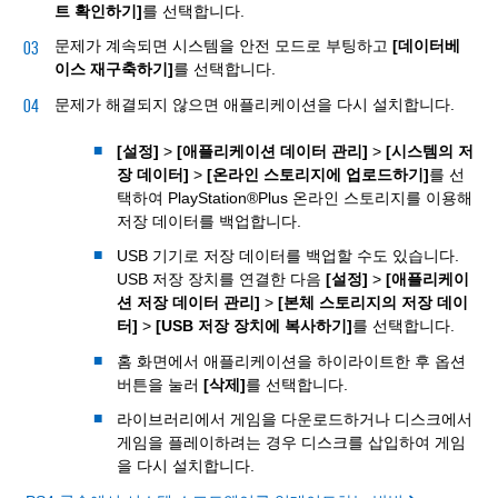
트 확인하기]
를 선택합니다.
문제가 계속되면 시스템을 안전 모드로 부팅하고
[데이터베
이스 재구축하기]
를 선택합니다.
문제가 해결되지 않으면 애플리케이션을 다시 설치합니다.
[설정]
>
[애플리케이션 데이터 관리]
>
[시스템의 저
장 데이터]
>
[온라인 스토리지에 업로드하기]
를 선
택하여 PlayStation®Plus 온라인 스토리지를 이용해
저장 데이터를 백업합니다.
USB 기기로 저장 데이터를 백업할 수도 있습니다.
USB 저장 장치를 연결한 다음
[설정]
>
[애플리케이
션 저장 데이터 관리]
>
[본체 스토리지의 저장 데이
터]
>
[USB 저장 장치에 복사하기]
를 선택합니다.
홈 화면에서 애플리케이션을 하이라이트한 후 옵션
버튼을 눌러
[삭제]
를 선택합니다.
라이브러리에서 게임을 다운로드하거나 디스크에서
게임을 플레이하려는 경우 디스크를 삽입하여 게임
을 다시 설치합니다.