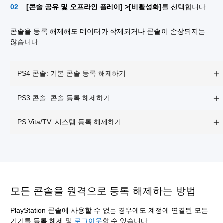
[콘솔 공유 및 오프라인 플레이] >[비활성화]
를 선택합니다.
콘솔을 등록 해제해도 데이터가 삭제되거나 콘솔이 손상되지는
않습니다.
PS4 콘솔: 기본 콘솔 등록 해제하기
PS3 콘솔: 콘솔 등록 해제하기
PS Vita/TV: 시스템 등록 해제하기
모든 콘솔을 원격으로 등록 해제하는 방법
PlayStation 콘솔에 사용할 수 없는 경우에도 계정에 연결된 모든
기기를 등록 해제 및
로그아웃
할 수 있습니다.