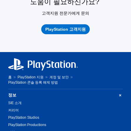
도움이 필요하신가요?
고객지원 전문가에게 문의
PlayStation 고객지원
홈
PlayStation 지원
계정 및 보안
PlayStation 콘솔 등록 해제 방법
정보
SIE 소개
커리어
PlayStation Studios
PlayStation Productions