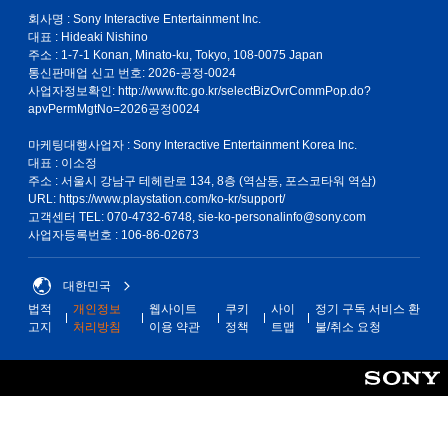
회사명 : Sony Interactive Entertainment Inc.
대표 : Hideaki Nishino
주소 : 1-7-1 Konan, Minato-ku, Tokyo, 108-0075 Japan
통신판매업 신고 번호: 2026-공정-0024
사업자정보확인:
http://www.ftc.go.kr/selectBizOvrCommPop.do?
apvPermMgtNo=2026공정0024
마케팅대행사업자 : Sony Interactive Entertainment Korea Inc.
대표 : 이소정
주소 : 서울시 강남구 테헤란로 134, 8층 (역삼동, 포스코타워 역삼)
URL: https://www.playstation.com/ko-kr/support/
고객센터 TEL: 070-4732-6748, sie-ko-personalinfo@sony.com
사업자등록번호 : 106-86-02673
대한민국
법적
개인정보
웹사이트
쿠키
사이
정기 구독 서비스 환
고지
처리방침
이용 약관
정책
트맵
불/취소 요청