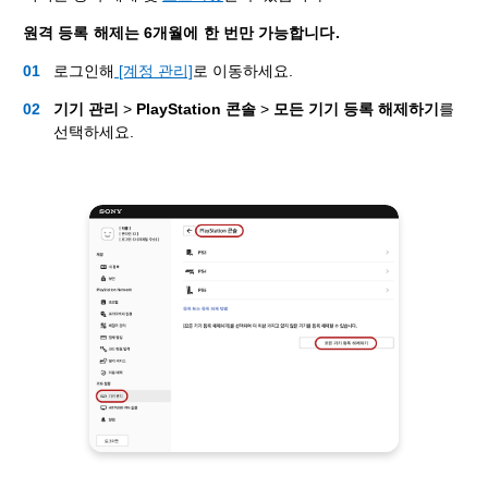
원격 등록 해제는 6개월에 한 번만 가능합니다.
로그인해
[계정 관리]
로 이동하세요.
기기 관리
>
PlayStation 콘솔
>
모든 기기 등록 해제하기
를
선택하세요.