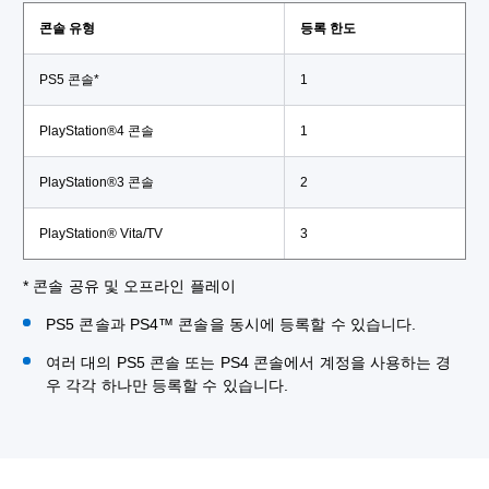
콘솔 유형
등록 한도
PS5 콘솔*
1
PlayStation®4 콘솔
1
PlayStation®3 콘솔
2
PlayStation® Vita/TV
3
* 콘솔 공유 및 오프라인 플레이
PS5 콘솔과 PS4™ 콘솔을 동시에 등록할 수 있습니다.
여러 대의 PS5 콘솔 또는 PS4 콘솔에서 계정을 사용하는 경
우 각각 하나만 등록할 수 있습니다.