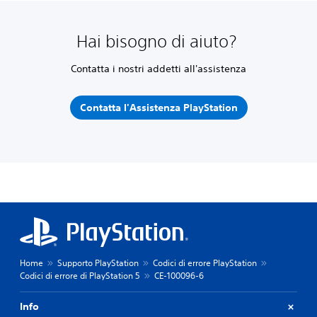
Hai bisogno di aiuto?
Contatta i nostri addetti all'assistenza
Contatta l'Assistenza PlayStation
Home
Supporto PlayStation
Codici di errore PlayStation
Codici di errore di PlayStation 5
CE-100096-6
Info