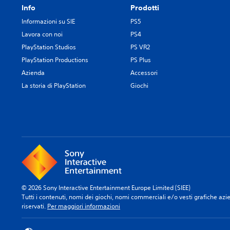
Info
Prodotti
Informazioni su SIE
PS5
Lavora con noi
PS4
PlayStation Studios
PS VR2
PlayStation Productions
PS Plus
Azienda
Accessori
La storia di PlayStation
Giochi
© 2026 Sony Interactive Entertainment Europe Limited (SIEE)
Tutti i contenuti, nomi dei giochi, nomi commerciali e/o vesti grafiche aziend
riservati.
Per maggiori informazioni