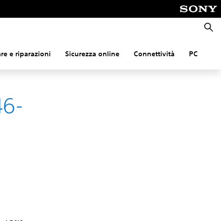
Cerca
e e riparazioni
Sicurezza online
Connettività
PC
46-