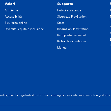
Valori
Supporto
Ambiente
Hub di assistenza
Accessibilità
Sicurezza PlayStation
Sicurezza online
Stato
Diversità, equità e inclusione
Riparazioni PlayStation
Reimposta password
Richiesta di rimborso
Manuali
ali, marchi registrati, illustrazioni e immagini associate sono marchi registrati e/o 