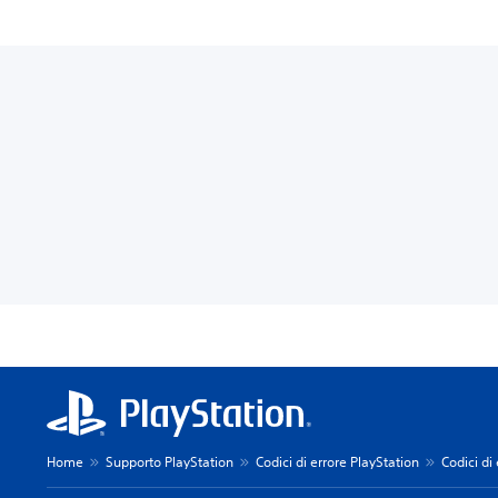
Home
Supporto PlayStation
Codici di errore PlayStation
Codici di