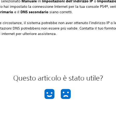
i selezionato
Manuale
in
Impostazioni dell'indirizzo IP
o
Impostazi
 hai impostato la connessione Internet per la tua console PS4®, verif
rimario
e il
DNS secondario
siano corretti.
re circostanze, il sistema potrebbe non aver ottenuto l'indirizzo IP o l
azioni DNS potrebbero non essere più valide. Contatta il tuo fornito
i internet per ulteriore assistenza.
Questo articolo è stato utile?