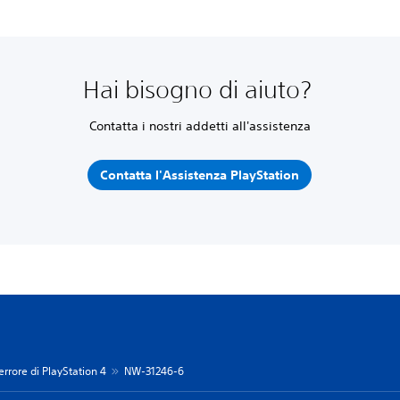
Hai bisogno di aiuto?
Contatta i nostri addetti all'assistenza
Contatta l'Assistenza PlayStation
 errore di PlayStation 4
NW-31246-6