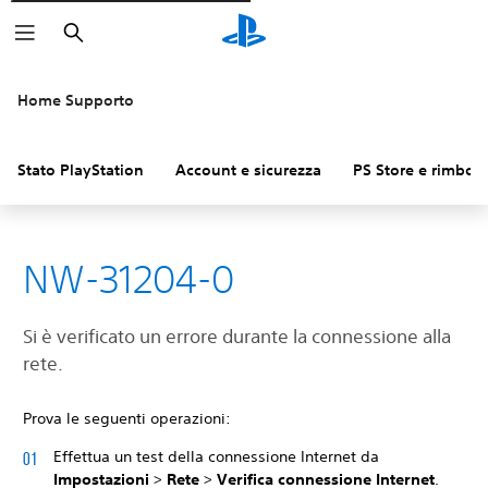
Cerca
Home Supporto
Stato PlayStation
Account e sicurezza
PS Store e rimbors
NW-31204-0
Si è verificato un errore durante la connessione alla
rete.
Prova le seguenti operazioni:
Effettua un test della connessione Internet da
Impostazioni
>
Rete
>
Verifica connessione Internet
.