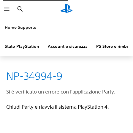
Cerca
Home Supporto
Stato PlayStation
Account e sicurezza
PS Store e rimbors
NP-34994-9
Si è verificato un errore con l'applicazione Party.
Chiudi Party e riavvia il sistema PlayStation 4.