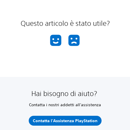
Questo articolo è stato utile?
Hai bisogno di aiuto?
Contatta i nostri addetti all'assistenza
Contatta l'Assistenza PlayStation