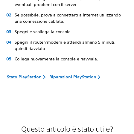
eventuali problemi con il server.
Se possibile, prova a connetterti a Internet utilizzando
una connessione cablata.
Spegni e scollega la console.
Spegni il router/modem e attendi almeno 5 minuti,
quindi riavvialo.
Collega nuovamente la console e riavviala.
Stato PlayStation
Riparazioni PlayStation
Questo articolo è stato utile?