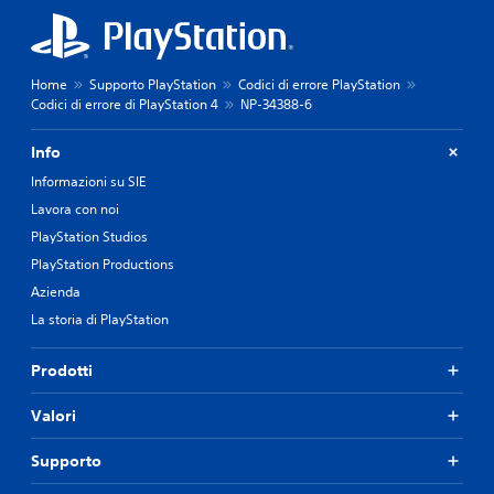
Home
Supporto PlayStation
Codici di errore PlayStation
Codici di errore di PlayStation 4
NP-34388-6
Info
Informazioni su SIE
Lavora con noi
PlayStation Studios
PlayStation Productions
Azienda
La storia di PlayStation
Prodotti
Valori
Supporto