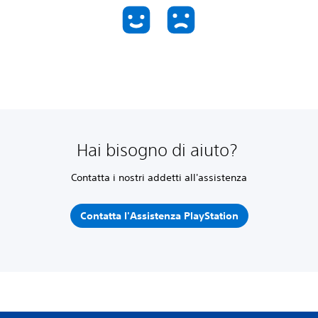
Hai bisogno di aiuto?
Contatta i nostri addetti all'assistenza
Contatta l'Assistenza PlayStation