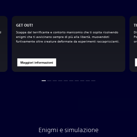
GET OUT!
T
d
Scappa dal terrificante e contorto manicomio che ti ospita risolvendo
Di
enigmi che ti avvicinano sempre di più alla libertà, muovendoti
Po
furtivamente oltre creature deformate da esperimenti raccapriccianti.
or
Maggiori informazioni
Enigmi e simulazione