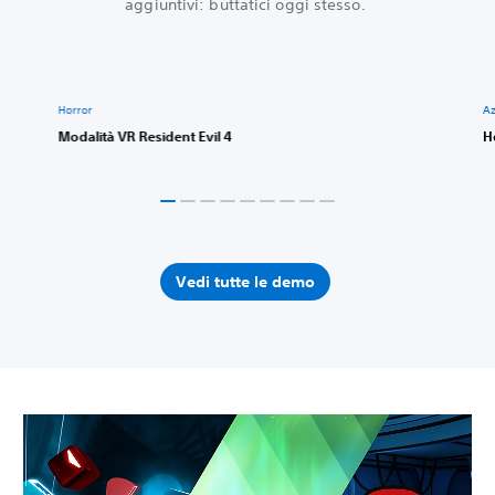
aggiuntivi: buttatici oggi stesso.‎
Horror
A
Modalità VR Resident Evil 4
H
Vedi tutte le demo