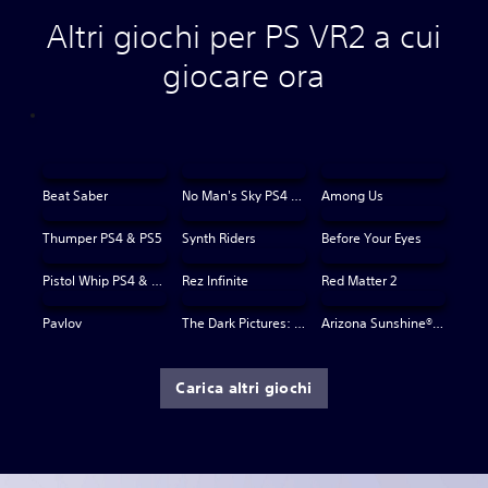
Altri giochi per PS VR2 a cui
giocare ora
Beat Saber
No Man's Sky PS4 & PS5
Among Us
Thumper PS4 & PS5
Synth Riders
Before Your Eyes
Pistol Whip PS4 & PS5
Rez Infinite
Red Matter 2
Pavlov
The Dark Pictures: Switchback VR
Arizona Sunshine® VR 2
Carica altri giochi