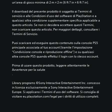
un'area di gioco minima di 2 m × 2 m (6 ft 7 in × 6 ft 7 in).
Il download del presente prodotto è soggetto ai Termini di 
servizio e alle Condizioni d'uso del software di PlayStation e a 
qualsiasi altra condizione supplementare specifica applicabile a 
questo articolo. Se non si desidera accettare questi Termini, 
non scaricare questo articolo. Per maggiori dettagli, consultare i 
Termini di Servizio.
Puoi scaricare ed eseguire questo contenuto sulla console PS5 
principale associata al tuo account (tramite l'impostazione 
“Condivisione console e riproduzione offline”) e su qualsiasi 
altra console PS5 quando effettui il login con lo stesso account.
Prima di usare questo prodotto, leggere attentamente le 
Avvertenze per la salute
.
Library programs ©Sony Interactive Entertainment Inc. concesso 
in licenza esclusivamente a Sony Interactive Entertainment 
Europe. Si applicano i Termini d'uso del software. Si consiglia di 
visitare eu.playstation.com/legal per i diritti di utilizzo completi.