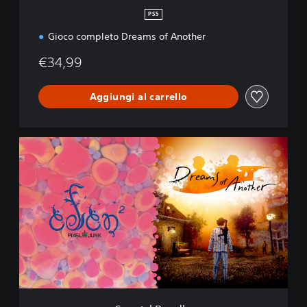
PS5
Gioco completo Dreams of Another
€34,99
Aggiungi al carrello
S
p
e
c
i
a
l
B
u
n
d
l
e