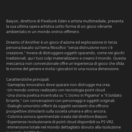
Baiyon, direttore di PixelJunk Eden e artista multimediale, presenta
la sua ultima opera artistica sotto forma di un gioco vibrante
ambientato in un mondo onirico effimero.
Dreams of Another è un gioco d'azione ed esplorazione in terza
persona basato sul tema filosofico "senza distruzione non c'è
creazione." Invece di distruggere oggetti sparando, come nei giochi
tradizionali, qui i tuoi colpi materializzano e creano il mondo. Questa
meccanica non convenzionale offre un'esperienza di gioco che sfida
le norme del genere e invita i giocatori in una nuova dimensione.
Caratteristiche principali:
-Gameplay innovativo dove sparare non distrugge ma crea.
-Un mondo onirico realizzato con tecnologia point cloud.
-Una storia poetica incentrata su "L'Uomo in Pigiama" e "Il Soldato
Errante," con conversazioni con personaggi e oggetti originali.
-Dialoghi umoristici offerti da oggetti senzienti che offrono
prospettive stimolanti sulla società umana e altro ancora.
-Colonna sonora sperimentale creata dal direttore Baiyon.
-Esperienze rivoluzionarie di point cloud disponibili su PS VR2.
-Immersione totale nel mondo dettagliato dovuto alla risoluzione