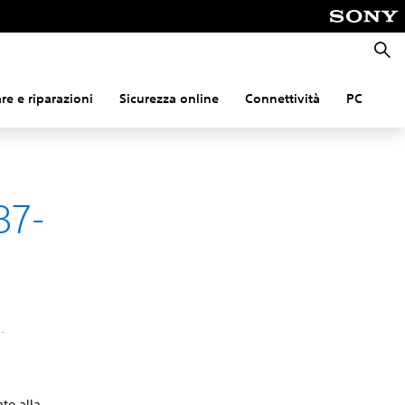
Cerca
e e riparazioni
Sicurezza online
Connettività
PC
87-
.
ato alla