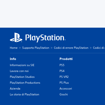
Home
Supporto PlayStation
Codici di errore PlayStation
Codici di
Info
Prodotti
Informazioni su SIE
PS5
Lavora con noi
PS4
PlayStation Studios
PS VR2
PlayStation Productions
PS Plus
Azienda
Accessori
La storia di PlayStation
Giochi