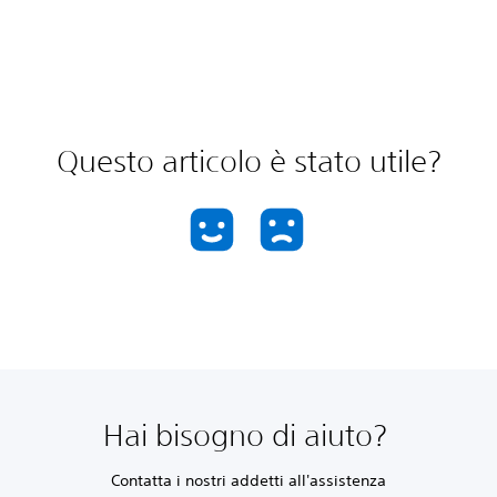
Questo articolo è stato utile?
Hai bisogno di aiuto?
Contatta i nostri addetti all'assistenza