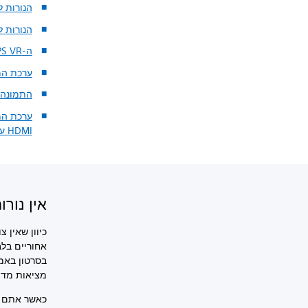
הנורות ל
הנורות ל
ה-PS VR אינו מחובר כשורה
ערכת המ
התמונה ב-PS VR 
ערכת המ
HDMI עם קו
אין נור
כיוון שאין 
אחוריים בל
בסרטון באמ
מציאות מד
כאשר אתם ב