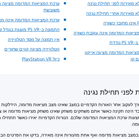
א מאירות לפני תחילת נגינה
ערכת המציאות המדומה מציגה ת
משובשת
א מאירות אחרי תחילת נגינה
ערכת המציאות המדומה אינה מצ
התמונה ב-PS VR‏ מוצגת בגודל שגוי
ציאות המדומה אינה עוקבת כשורה
אין תמונה על מסך הטלוויזיה
נודדת
הטלוויזיה מציגה קווים שחורים
ציאות המדומה מציגה אייקון
כיול PlayStation VR
ות לפני תחילת נגינה
צורך לעקוב אחר האורות הקדמיים במצב שאינו מצב מציאות מדומה, הידלקות ש
בד הינה תקינה כאשר אתם משחקים משחק שאינו משחק מציאות מדומה או צ
צעות ערכת המציאות המדומה שלכם. הנורות הקדמיות יאירו כאשר תתחילו 
ומה.
מצב מציאות מדומה ואף אחת מהנורות אינה מאירה, בדקו את הפרטים הב