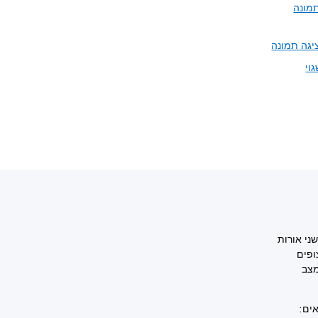
מונה
יגה תמונה
ני אורות
ופים
מצב
אים: