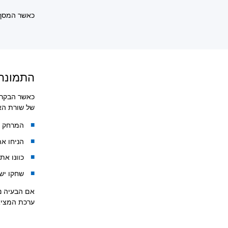
כאשר המסך 
התמונה ב-PS VR נודדת במצב 
כאשר הבקר 
של שורת האורות על ידי ayStation Camera
המרחק המו
הניחו א
כוונו את
שחקו יש
אם הבעיה נ
ערכת המציאות