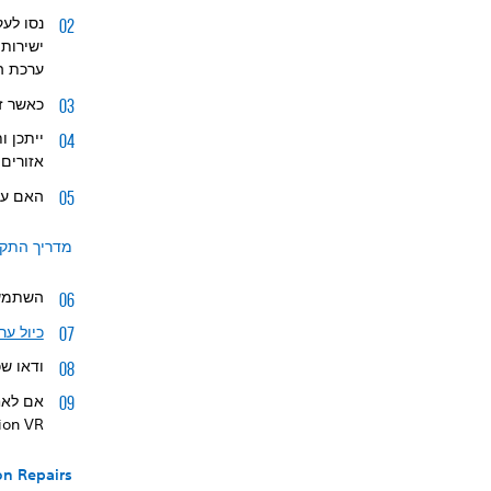
נסו לע
ישירות 
ערכת ה
כאשר ז
ייתכן ו
אזורים 
האם ער
מדריך התקנה 
השתמשו
כיול ע
ודאו ש
אם לאחר
tation VR
on Repairs