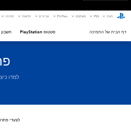
חנות
PS5‏
משחקים
PS Plus
אביזרים
חדשות
תמיכה
דף הבית של התמיכה
סטטוס PlayStation
חשבון 
פתרו
לצעדי פתרו