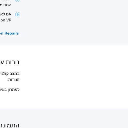
המדומה במשך 7 שניות. 
אם לאחר
tation VR
on Repairs
נורות ע
במצב קולנוע
הנורות.
לפתרון בעי
התמונה ב-PS VR נודדת ב