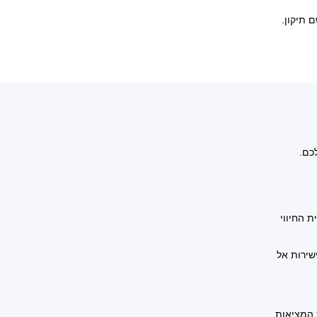
 תיקון.
 החיווי
אריך. חברו את ה-PlayStation VR שלכם ישירות אל
 המציאות