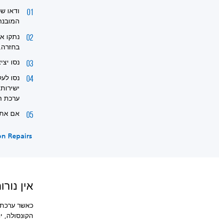
ודאו ש
המובנה
נתקו א
בחזרה.
נסו יציאת USB חלופית בק
נסו לע
ישירות 
ערכת ה
אם אתם ע
on Repairs
אין נור
כאשר ערכת 
הקונסולה, י