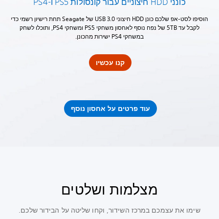
כונני HDD חיצוניים עבור קונסולות PS5 ו-PS4
הוסיפו לסט-אפ שלכם כונן HDD חיצוני USB 3.0 של Seagate תחת רישיון רשמי כדי
לקבל עד 5TB של נפח נוסף לאחסון משחקי PS5 ומשחקי PS4, ותוכלו לשחק
במשחקי PS4 ישירות מהכונן.
קנו עכשיו
עוד פרטים על אחסון נוסף
מצלמות ושלטים
שימו את עצמכם במרכז השידור, וקחו שליטה על הבידור שלכם.