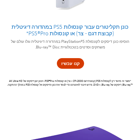
כונן תקליטורים עבור קונסולות PS5‎ במהדורה דיגיטלית
(קבוצת דגם - צר) או קונסולות PS5®Pro*
הוסיפו כונן דיסקים לקונסולת PlayStation®5‏ במהדורה דיגיטלית וגלו עולם של
משחקים וסרטים בטכנולוגיית Blu-ray™ Disc.
קנו עכשיו
*מוצר זה מיועד רק לקונסולות PS5 (קבוצת דגם CFI-2000 – צר) או קונסולות PS5®Pro. הכונן ינגן דיסקים של 4K Ultra HD
Blu-ray™‎, דיסקים של Blu-ray, ו-DVD. נדרש חיבור לאינטרנט כדי לצמד את כונן הדיסקים אל קונסולת PS5 במהלך ההתקנה.