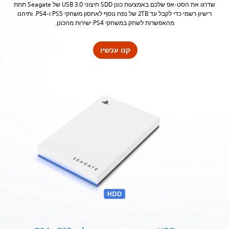
שדרגו את הסט-אפ שלכם באמצעות כונן SDD חיצוני USB 3.0 של Seagate תחת
רישיון רשמי כדי לקבל עד 2TB של נפח נוסף לאחסון משחקי PS5 ו-PS4. ותיהנו
מהאפשרות לשחק במשחקי PS4 ישירות מהכונן.
קנו עכשיו