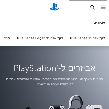
חיפוש
אביזרים
בקר אלחוטי DualSense
בקר אלחוטי DualSense Edge®‎
מסך נייד של  Portal™‎
אביזרים ל-PlayStation
®
בנו את מערך הגיימינג המושלם עם בקרים, אוזניות ואביזרים אחרים
לקונסולת PS5®‎ או PS4™‎.