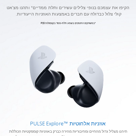
הקיפו את עצמכם בנופי צלילים עשירים ותלת ממדיים* ותהנו מצ'אט
קולי צלול כבדולח עם חברים באמצעות האוזניות הייעודיות.
*במשחקים התומכים בשמע תלת-ממד בקונסולות PS5
אוזניות אלחוטיות PULSE Explore™‎
תיהנו מצליל גדול מהחיים ומחיבוריות מהירה כברק באוזניות קומפקטיות הכוללות