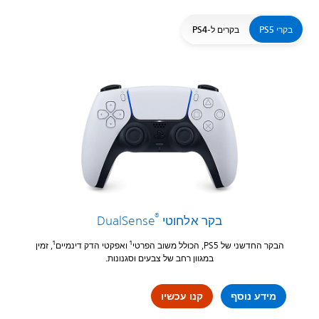
בקרי PS5
בקרים ל-PS4
®
בקר אלחוטי DualSense
1
1
הבקר החדשני של PS5, הכולל משוב הפרטי
ואפקטי הדק דינמיים
, זמין
במגוון רחב של צבעים וסגנונות.
מידע נוסף
קנו עכשיו