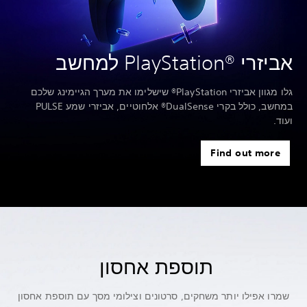
אביזרי PlayStation®‎ למחשב
גלו מגוון אביזרי PlayStation® שישלימו את מערך הגיימינג שלכם
במחשב, כולל בקרי DualSense® אלחוטיים, אביזרי שמע PULSE
ועוד.
Find out more
תוספת אחסון
שמרו אפילו יותר משחקים, סרטונים וצילומי מסך עם תוספת אחסון