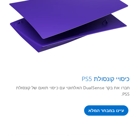
כיסויי קונסולת PS5
חברו את בקר DualSense האלחוטי עם כיסוי תואם של קונסולת
PS5.
עיינו במבחר המלא