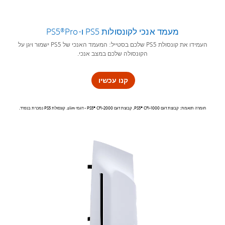
מעמד אנכי לקונסולות PS5 ו-PS5®Pro
העמידו את קונסולת PS5 שלכם בסטייל: המעמד האנכי של PS5 ישמור ויגן על
הקונסולה שלכם במצב אנכי.
קנו עכשיו
חומרה תואמת: קבוצת דגם PS5® CFI-1000, קבוצת דגם PS5® CFI-2000 - ‏דגמי slim. קונסולת PS5 נמכרת בנפרד.