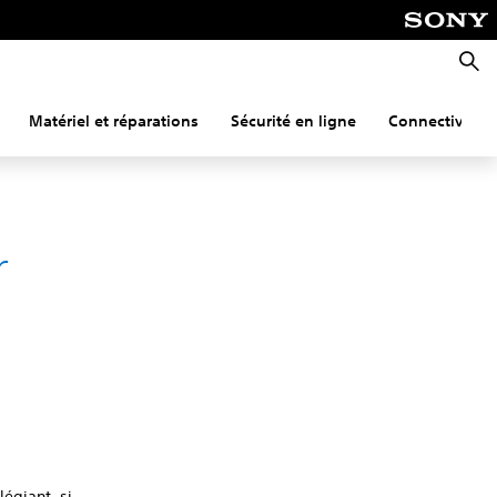
Reche
Matériel et réparations
Sécurité en ligne
Connectivité
r
légiant, si