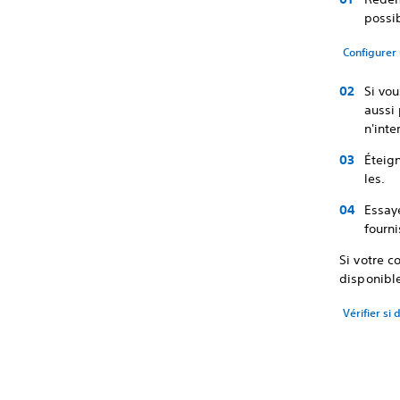
possib
Configurer 
Si vou
aussi
n'inte
Éteig
les.
Essaye
fourn
Si votre c
disponibl
Vérifier si