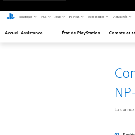
Boutique
PS5
Jeux
PS Plus
Accessoires
Actualités
Accueil Assistance
État de PlayStation
Compte et sé
Com
NP-
La connexi
Redéma