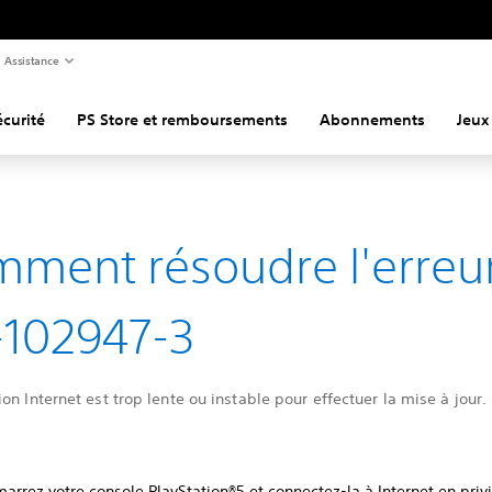
Assistance
curité
PS Store et remboursements
Abonnements
Jeux
ment résoudre l'erreu
102947-3
on Internet est trop lente ou instable pour effectuer la mise à jour.
rrez votre console PlayStation®5 et connectez-la à Internet en privi