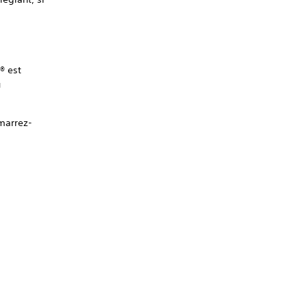
® est
u
marrez-